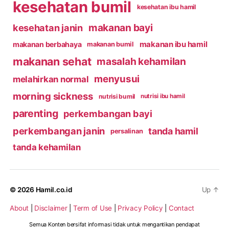
kesehatan bumil
kesehatan ibu hamil
makanan bayi
kesehatan janin
makanan ibu hamil
makanan berbahaya
makanan bumil
makanan sehat
masalah kehamilan
menyusui
melahirkan normal
morning sickness
nutrisi bumil
nutrisi ibu hamil
parenting
perkembangan bayi
perkembangan janin
tanda hamil
persalinan
tanda kehamilan
© 2026
Hamil.co.id
Up
↑
About
|
Disclaimer
|
Term of Use
|
Privacy Policy
|
Contact
Semua Konten bersifat informasi tidak untuk mengantikan pendapat