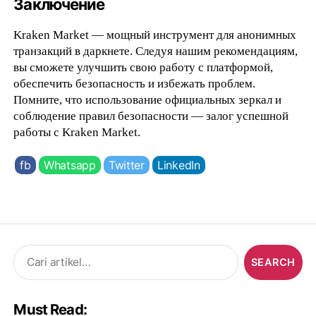
Заключение
Kraken Market — мощный инструмент для анонимных
транзакций в даркнете. Следуя нашим рекомендациям,
вы сможете улучшить свою работу с платформой,
обеспечить безопасность и избежать проблем.
Помните, что использование официальных зеркал и
соблюдение правил безопасности — залог успешной
работы с Kraken Market.
fb
Whatsapp
Twitter
LinkedIn
Search
for:
Must Read: