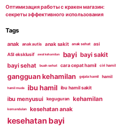
Оптимизация работы с кракен магазин:
секреты эффективного использования
Tags
anak
anak sakit
asi
anak autis
anak sehat
bayi
bayi sakit
ASI eksklusif
awal kehamilan
bayi sehat
cara cepat hamil
ciri hamil
buah sehat
gangguan kehamilan
hamil
gejala hamil
ibu hamil
ibu hamil sakit
hamil muda
kehamilan
ibu menyusui
keguguran
kesehatan anak
kemandulan
kesehatan bayi