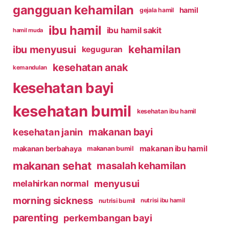
gangguan kehamilan
hamil
gejala hamil
ibu hamil
ibu hamil sakit
hamil muda
kehamilan
ibu menyusui
keguguran
kesehatan anak
kemandulan
kesehatan bayi
kesehatan bumil
kesehatan ibu hamil
makanan bayi
kesehatan janin
makanan ibu hamil
makanan berbahaya
makanan bumil
makanan sehat
masalah kehamilan
menyusui
melahirkan normal
morning sickness
nutrisi bumil
nutrisi ibu hamil
parenting
perkembangan bayi