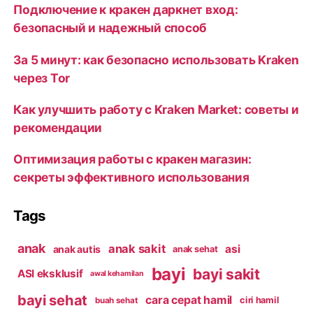
Подключение к кракен даркнет вход:
безопасный и надежный способ
За 5 минут: как безопасно использовать Kraken
через Tor
Как улучшить работу с Kraken Market: советы и
рекомендации
Оптимизация работы с кракен магазин:
секреты эффективного использования
Tags
anak
anak sakit
asi
anak autis
anak sehat
bayi
bayi sakit
ASI eksklusif
awal kehamilan
bayi sehat
cara cepat hamil
ciri hamil
buah sehat