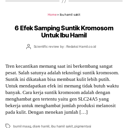
Home
»
ibu hamil sakit
6 Efek Samping Suntik Kromosom
Untuk Ibu Hamil
Post
Scientific review by : Redaksi Hamil.co.id
author
Tren kecantikan memang saat ini berkembang sangat
pesat. Salah satunya adalah teknologi suntik kromosom.
Suntik ini dikatakan bisa membuat kulit lebih putih.
Untuk mendapatkan efek ini memang tidak butuh waktu
banyak. Cara kerja suntik kromosom adalah dengan
menghambat gen tertentu yaitu gen SLC24A5 yang
bekerja untuk menghambat jumlah produksi melanosit
pada kulit. Dengan menekan jumlah […]
Tags
bumil maag
,
diare hamil
,
ibu hamil sakit
,
pigmentasi