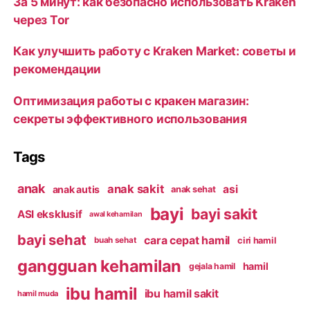
За 5 минут: как безопасно использовать Kraken
через Tor
Как улучшить работу с Kraken Market: советы и
рекомендации
Оптимизация работы с кракен магазин:
секреты эффективного использования
Tags
anak
anak sakit
asi
anak autis
anak sehat
bayi
bayi sakit
ASI eksklusif
awal kehamilan
bayi sehat
cara cepat hamil
ciri hamil
buah sehat
gangguan kehamilan
hamil
gejala hamil
ibu hamil
ibu hamil sakit
hamil muda