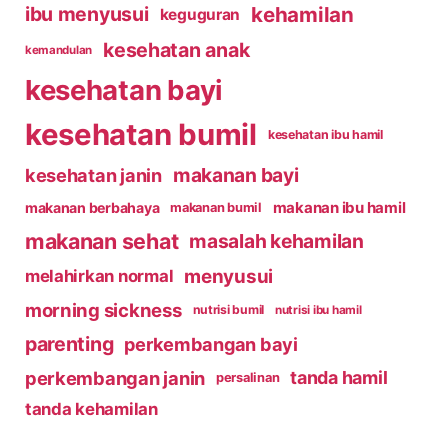
kehamilan
ibu menyusui
keguguran
kesehatan anak
kemandulan
kesehatan bayi
kesehatan bumil
kesehatan ibu hamil
makanan bayi
kesehatan janin
makanan ibu hamil
makanan berbahaya
makanan bumil
makanan sehat
masalah kehamilan
menyusui
melahirkan normal
morning sickness
nutrisi bumil
nutrisi ibu hamil
parenting
perkembangan bayi
perkembangan janin
tanda hamil
persalinan
tanda kehamilan