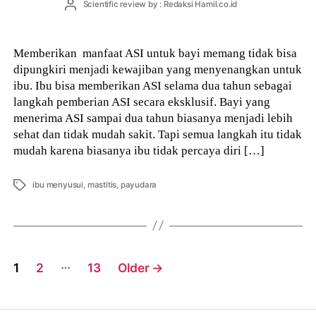
Post
Scientific review by : Redaksi Hamil.co.id
author
Memberikan manfaat ASI untuk bayi memang tidak bisa
dipungkiri menjadi kewajiban yang menyenangkan untuk
ibu. Ibu bisa memberikan ASI selama dua tahun sebagai
langkah pemberian ASI secara eksklusif. Bayi yang
menerima ASI sampai dua tahun biasanya menjadi lebih
sehat dan tidak mudah sakit. Tapi semua langkah itu tidak
mudah karena biasanya ibu tidak percaya diri […]
Tags
ibu menyusui
,
mastitis
,
payudara
Posts
…
1
2
13
Older
→
navigation