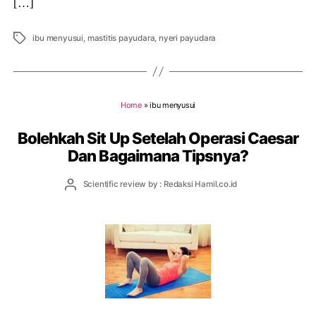
[…]
Tags
ibu menyusui
,
mastitis payudara
,
nyeri payudara
Home
»
ibu menyusui
Bolehkah Sit Up Setelah Operasi Caesar
Dan Bagaimana Tipsnya?
Post
Scientific review by : Redaksi Hamil.co.id
author