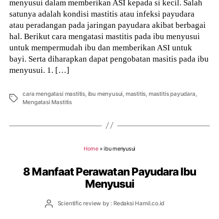
menyusui dalam memberikan ASI kepada si kecil. Salah
satunya adalah kondisi mastitis atau infeksi payudara
atau peradangan pada jaringan payudara akibat berbagai
hal. Berikut cara mengatasi mastitis pada ibu menyusui
untuk mempermudah ibu dan memberikan ASI untuk
bayi. Serta diharapkan dapat pengobatan masitis pada ibu
menyusui. 1. […]
cara mengatasi mastitis
,
ibu menyusui
,
mastitis
,
mastitis payudara
,
Tags
Mengatasi Mastitis
Home
»
ibu menyusui
8 Manfaat Perawatan Payudara Ibu
Menyusui
Post
Scientific review by : Redaksi Hamil.co.id
author