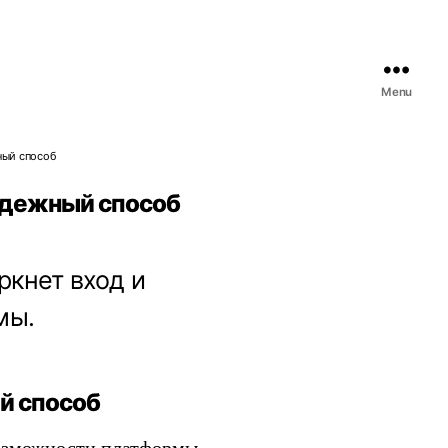
Menu
ный способ
надежный способ
ркнет вход и
мы.
й способ