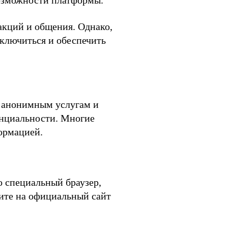
 возможности платформы.
акций и общения. Однако,
дключиться и обеспечить
к анонимным услугам и
денциальности. Многие
ормацией.
о специальный браузер,
дите на официальный сайт