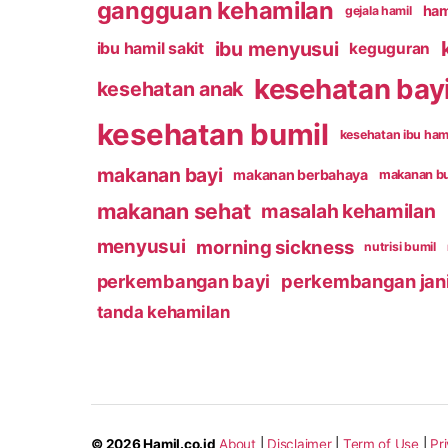
gangguan kehamilan
ham
gejala hamil
ibu menyusui
ibu hamil sakit
keguguran
kesehatan bay
kesehatan anak
kesehatan bumil
kesehatan ibu ham
makanan bayi
makanan berbahaya
makanan b
makanan sehat
masalah kehamilan
menyusui
morning sickness
nutrisi bumil
perkembangan bayi
perkembangan jan
tanda kehamilan
© 2026
Hamil.co.id
About
|
Disclaimer
|
Term of Use
|
Pr