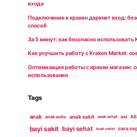
входа
Подключение к кракен даркнет вход: бе
способ
За 5 минут: как безопасно использовать 
Как улучшить работу с Kraken Market: с
Оптимизация работы с кракен магазин: 
использования
Tags
anak
anak sakit
asi
ASI
anak autis
anak sehat
bayi sakit
bayi sehat
cara ce
buah sehat