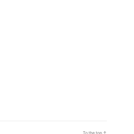
To the top
↑