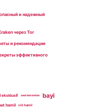
зопасный и надежный
Kraken через Tor
оветы и рекомендации
секреты эффективного
bayi
 eksklusif
awal kehamilan
pat hamil
ciri hamil