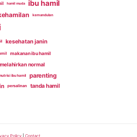
ibu hamil
il
hamil muda
kehamilan
kemandulan
i
kesehatan janin
il
makanan ibu hamil
umil
melahirkan normal
parenting
nutrisi ibu hamil
in
tanda hamil
persalinan
ivacy Policy
|
Contact