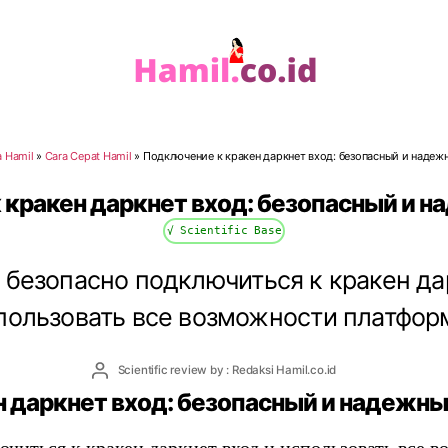
Hamil.co.id
a Hamil
»
Cara Cepat Hamil
»
Подключение к кракен даркнет вход: безопасный и надеж
кракен даркнет вход: безопасный и 
√ Scientific Base
к безопасно подключиться к кракен да
пользовать все возможности платфор
Post
Scientific review by : Redaksi Hamil.co.id
author
 даркнет вход: безопасный и надежны