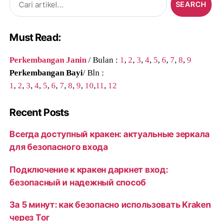
for:
Must Read:
Perkembangan Janin
/ Bulan :
1
,
2
,
3
,
4
,
5
,
6
,
7
,
8
,
9
Perkembangan Bayi
/ Bln :
1
,
2
,
3
,
4
,
5
,
6
,
7
,
8
,
9
,
10
,
11
,
12
Recent Posts
Всегда доступный кракен: актуальные зеркала
для безопасного входа
Подключение к кракен даркнет вход:
безопасный и надежный способ
За 5 минут: как безопасно использовать Kraken
через Tor