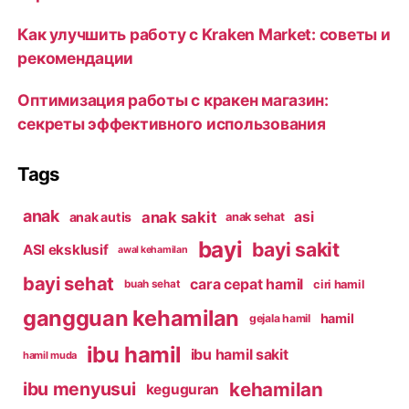
Как улучшить работу с Kraken Market: советы и
рекомендации
Оптимизация работы с кракен магазин:
секреты эффективного использования
Tags
anak
anak sakit
asi
anak autis
anak sehat
bayi
bayi sakit
ASI eksklusif
awal kehamilan
bayi sehat
cara cepat hamil
ciri hamil
buah sehat
gangguan kehamilan
hamil
gejala hamil
ibu hamil
ibu hamil sakit
hamil muda
kehamilan
ibu menyusui
keguguran