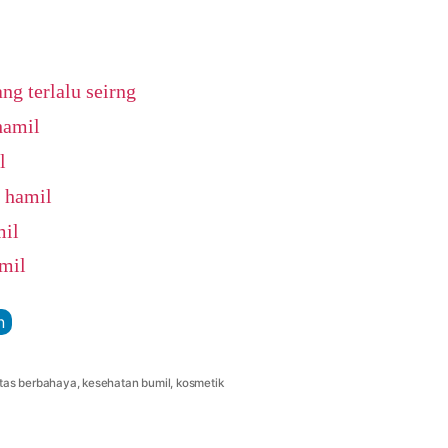
g terlalu seirng
hamil
l
u hamil
mil
amil
n
itas berbahaya
,
kesehatan bumil
,
kosmetik