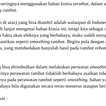
 seringnya menggunakan bahan kimia tersebut, dalam ar
g
rambut.
an di atas) yang bisa diambil adalah walaupun di Indo
ih lanjut mengenai bahan kimia ini, tetapi kita sebaga
 fakta akan efeknya yang berbahaya, maka sudah seyogy
antikan seperti
smoothing
rambut. Begitu pula dengan
a, yang membedakan hanyalah hasil pada rambut
rebon
g bisa ditimbulkan dalam melakukan perwatan
smoothi
tinya perawatan rambut tidaklah berbahaya asalkan t
ya pada perawatan rambut seperti
smoothing
, bahan y
ahaya bila digunakan secara terus-menerus ataupun ber
ni :