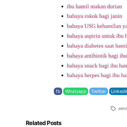
ibu hamil makan durian
bahaya rokok bagi janin
bahaya USG kehamilan yan
bahaya aspirin untuk ibu 
bahaya diabetes saat hami
bahaya antibiotik bagi ib
bahaya snack bagi ibu ha
bahaya herpes bagi ibu h
fb
Whatsapp
Twitter
LinkedI
Tags
aktiv
Related Posts