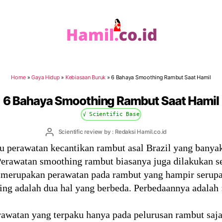
Hamil.co.id
Home
»
Gaya Hidup
»
Kebiasaan Buruk
»
6 Bahaya Smoothing Rambut Saat Hamil
6 Bahaya Smoothing Rambut Saat Hamil
√ Scientific Base
Post
Scientific review by : Redaksi Hamil.co.id
author
 perawatan kecantikan rambut asal Brazil yang banyak
 Perawatan smoothing rambut biasanya juga dilakukan s
a merupakan perawatan pada rambut yang hampir serup
ing adalah dua hal yang berbeda. Perbedaannya adalah 
watan yang terpaku hanya pada pelurusan rambut saja.