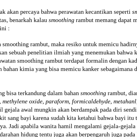
ak akan percaya bahwa perawatan kecantikan seperti
s
tas, benarkah kalau
smoothing
rambut memang dapat me
ni :
 smoothing rambut, maka resiko untuk memicu hadirny
arkan sebuah penelitian ilmiah yang menemukan bahwa 
watan smoothing rambut terdapat formalin dengan kadar
an bahan kimia yang bisa memicu kanker sebagaimana d
ng bisa terkandung dalam bahan
smoothing
rambut, dia
,
methylene oxide
,
paraform
,
formicaldehyde
,
metahanl
il gejala awal mungkin akan berdampak pada diri sendi
t sang bayi karena sudah kita ketahui bahwa bayi itu
. Jadi apabila wanita hamil mengalami gejala-gejala 
ndarahan hidung tentu juga akan berpengaruh juga pada 