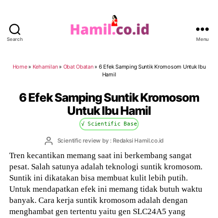
Search
Menu
Hamil.co.id
Home
»
Kehamilan
»
Obat Obatan
»
6 Efek Samping Suntik Kromosom Untuk Ibu
Hamil
6 Efek Samping Suntik Kromosom
Untuk Ibu Hamil
√ Scientific Base
Post
Scientific review by : Redaksi Hamil.co.id
author
Tren kecantikan memang saat ini berkembang sangat
pesat. Salah satunya adalah teknologi suntik kromosom.
Suntik ini dikatakan bisa membuat kulit lebih putih.
Untuk mendapatkan efek ini memang tidak butuh waktu
banyak. Cara kerja suntik kromosom adalah dengan
menghambat gen tertentu yaitu gen SLC24A5 yang