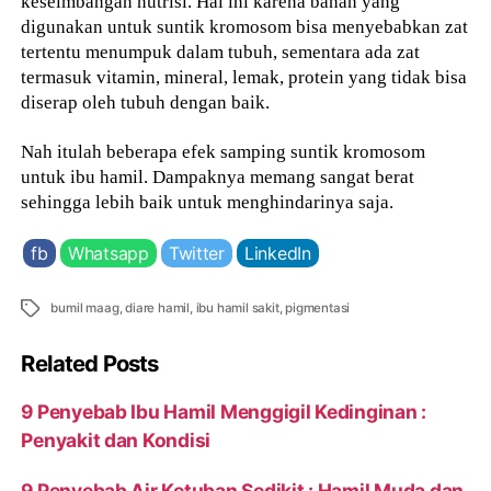
keseimbangan nutrisi. Hal ini karena bahan yang
digunakan untuk suntik kromosom bisa menyebabkan zat
tertentu menumpuk dalam tubuh, sementara ada zat
termasuk vitamin, mineral, lemak, protein yang tidak bisa
diserap oleh tubuh dengan baik.
Nah itulah beberapa efek samping suntik kromosom
untuk ibu hamil. Dampaknya memang sangat berat
sehingga lebih baik untuk menghindarinya saja.
fb
Whatsapp
Twitter
LinkedIn
Tags
bumil maag
,
diare hamil
,
ibu hamil sakit
,
pigmentasi
Related Posts
9 Penyebab Ibu Hamil Menggigil Kedinginan :
Penyakit dan Kondisi
9 Penyebab Air Ketuban Sedikit : Hamil Muda dan