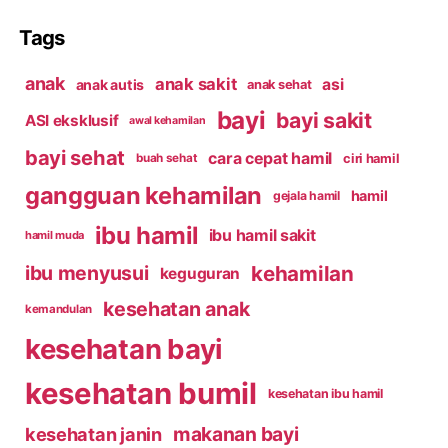
Tags
anak
anak sakit
asi
anak autis
anak sehat
bayi
bayi sakit
ASI eksklusif
awal kehamilan
bayi sehat
cara cepat hamil
ciri hamil
buah sehat
gangguan kehamilan
hamil
gejala hamil
ibu hamil
ibu hamil sakit
hamil muda
kehamilan
ibu menyusui
keguguran
kesehatan anak
kemandulan
kesehatan bayi
kesehatan bumil
kesehatan ibu hamil
makanan bayi
kesehatan janin