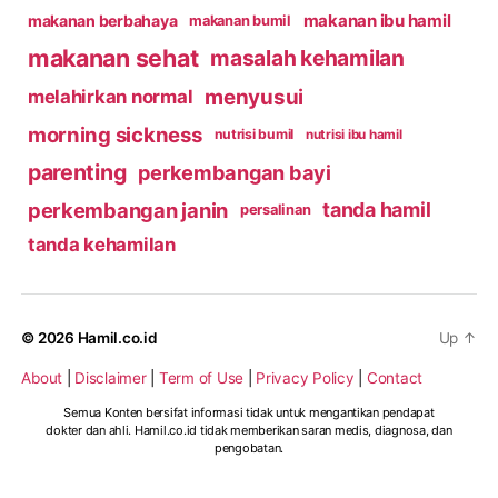
makanan ibu hamil
makanan berbahaya
makanan bumil
makanan sehat
masalah kehamilan
menyusui
melahirkan normal
morning sickness
nutrisi bumil
nutrisi ibu hamil
parenting
perkembangan bayi
perkembangan janin
tanda hamil
persalinan
tanda kehamilan
© 2026
Hamil.co.id
Up
↑
About
|
Disclaimer
|
Term of Use
|
Privacy Policy
|
Contact
Semua Konten bersifat informasi tidak untuk mengantikan pendapat
dokter dan ahli. Hamil.co.id tidak memberikan saran medis, diagnosa, dan
pengobatan.