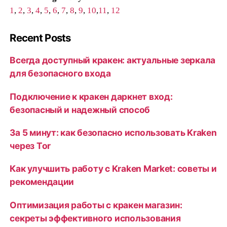
1
,
2
,
3
,
4
,
5
,
6
,
7
,
8
,
9
,
10
,
11
,
12
Recent Posts
Всегда доступный кракен: актуальные зеркала
для безопасного входа
Подключение к кракен даркнет вход:
безопасный и надежный способ
За 5 минут: как безопасно использовать Kraken
через Tor
Как улучшить работу с Kraken Market: советы и
рекомендации
Оптимизация работы с кракен магазин:
секреты эффективного использования