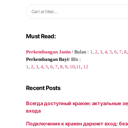
Search
for:
Must Read:
Perkembangan Janin
/ Bulan :
1
,
2
,
3
,
4
,
5
,
6
,
7
,
8
Perkembangan Bayi
/ Bln :
1
,
2
,
3
,
4
,
5
,
6
,
7
,
8
,
9
,
10
,
11
,
12
Recent Posts
Всегда доступный кракен: актуальные зе
входа
Подключение к кракен даркнет вход: бе