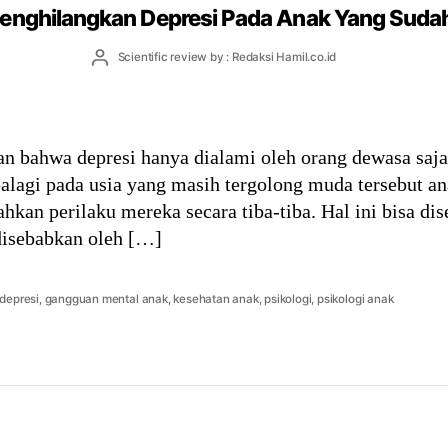
enghilangkan Depresi Pada Anak Yang Suda
Post
Scientific review by : Redaksi Hamil.co.id
author
n bahwa depresi hanya dialami oleh orang dewasa saja
palagi pada usia yang masih tergolong muda tersebut an
hkan perilaku mereka secara tiba-tiba. Hal ini bisa dis
 disebabkan oleh […]
depresi
,
gangguan mental anak
,
kesehatan anak
,
psikologi
,
psikologi anak