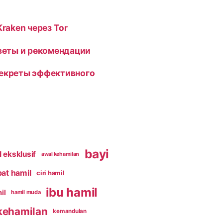
Kraken через Tor
оветы и рекомендации
секреты эффективного
bayi
 eksklusif
awal kehamilan
pat hamil
ciri hamil
ibu hamil
il
hamil muda
kehamilan
kemandulan