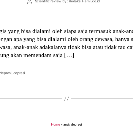
Post
Scientific review by : Redaksi Hamil.co.id
author
is yang bisa dialami oleh siapa saja termasuk anak-ana
engan apa yang bisa dialami oleh orang dewasa, hanya
ewasa, anak-anak adakalanya tidak bisa atau tidak tau
rung akan memendam saja […]
depresi
,
depresi
Home
»
anak depresi