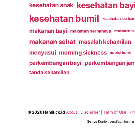
kesehatan bay
kesehatan anak
kesehatan bumil
kesehatan ibu ham
makanan bayi
makanan berbahaya
makanan b
makanan sehat
masalah kehamilan
menyusui
morning sickness
nutrisi bumil
perkembangan bayi
perkembangan jan
tanda kehamilan
© 2026
Hamil.co.id
About
|
Disclaimer
|
Term of Use
|
Pr
Semua Konten bersifat informas