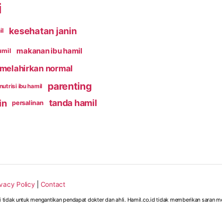
i
kesehatan janin
il
makanan ibu hamil
umil
melahirkan normal
parenting
nutrisi ibu hamil
in
tanda hamil
persalinan
ivacy Policy
|
Contact
i tidak untuk mengantikan pendapat dokter dan ahli. Hamil.co.id tidak memberikan saran m