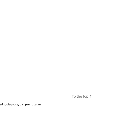
To the top
↑
edis, diagnosa, dan pengobatan.