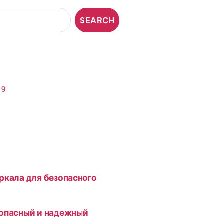
,
9
ркала для безопасного
зопасный и надежный