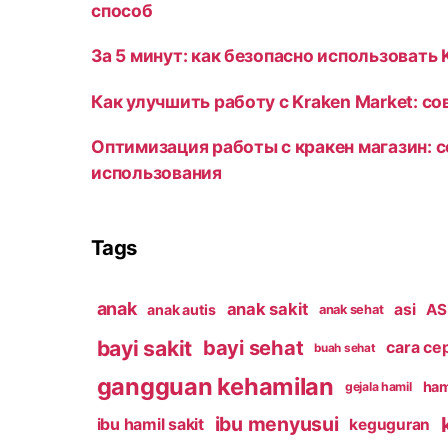
способ
За 5 минут: как безопасно использовать 
Как улучшить работу с Kraken Market: с
Оптимизация работы с кракен магазин: 
использования
Tags
anak
anak sakit
asi
ASI
anak autis
anak sehat
bayi sakit
bayi sehat
cara ce
buah sehat
gangguan kehamilan
ham
gejala hamil
ibu menyusui
ibu hamil sakit
keguguran