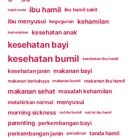
ibu hamil
ibu hamil sakit
hamil muda
kehamilan
ibu menyusui
keguguran
kesehatan anak
kemandulan
kesehatan bayi
kesehatan bumil
kesehatan ibu hamil
makanan bayi
kesehatan janin
makanan ibu hamil
makanan berbahaya
makanan bumil
makanan sehat
masalah kehamilan
menyusui
melahirkan normal
morning sickness
nutrisi bumil
nutrisi ibu hamil
parenting
perkembangan bayi
perkembangan janin
tanda hamil
persalinan