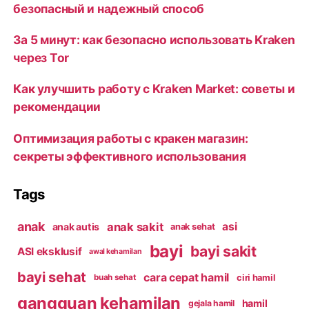
безопасный и надежный способ
За 5 минут: как безопасно использовать Kraken
через Tor
Как улучшить работу с Kraken Market: советы и
рекомендации
Оптимизация работы с кракен магазин:
секреты эффективного использования
Tags
anak
anak sakit
asi
anak autis
anak sehat
bayi
bayi sakit
ASI eksklusif
awal kehamilan
bayi sehat
cara cepat hamil
ciri hamil
buah sehat
gangguan kehamilan
hamil
gejala hamil