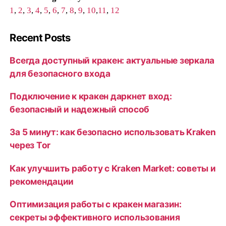
1
,
2
,
3
,
4
,
5
,
6
,
7
,
8
,
9
,
10
,
11
,
12
Recent Posts
Всегда доступный кракен: актуальные зеркала
для безопасного входа
Подключение к кракен даркнет вход:
безопасный и надежный способ
За 5 минут: как безопасно использовать Kraken
через Tor
Как улучшить работу с Kraken Market: советы и
рекомендации
Оптимизация работы с кракен магазин:
секреты эффективного использования