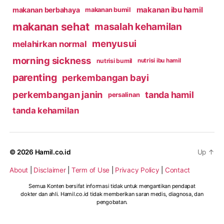
makanan ibu hamil
makanan berbahaya
makanan bumil
makanan sehat
masalah kehamilan
menyusui
melahirkan normal
morning sickness
nutrisi bumil
nutrisi ibu hamil
parenting
perkembangan bayi
perkembangan janin
tanda hamil
persalinan
tanda kehamilan
© 2026
Hamil.co.id
Up
↑
About
|
Disclaimer
|
Term of Use
|
Privacy Policy
|
Contact
Semua Konten bersifat informasi tidak untuk mengantikan pendapat
dokter dan ahli. Hamil.co.id tidak memberikan saran medis, diagnosa, dan
pengobatan.