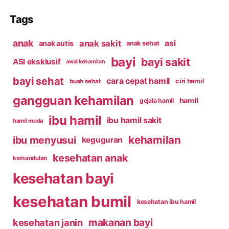
Tags
anak
anak sakit
asi
anak autis
anak sehat
bayi
bayi sakit
ASI eksklusif
awal kehamilan
bayi sehat
cara cepat hamil
ciri hamil
buah sehat
gangguan kehamilan
hamil
gejala hamil
ibu hamil
ibu hamil sakit
hamil muda
kehamilan
ibu menyusui
keguguran
kesehatan anak
kemandulan
kesehatan bayi
kesehatan bumil
kesehatan ibu hamil
makanan bayi
kesehatan janin