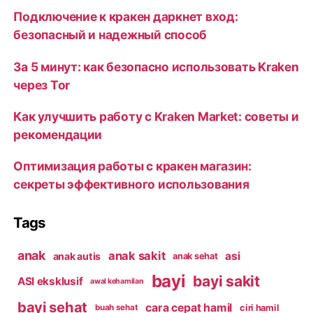
Подключение к кракен даркнет вход:
безопасный и надежный способ
За 5 минут: как безопасно использовать Kraken
через Tor
Как улучшить работу с Kraken Market: советы и
рекомендации
Оптимизация работы с кракен магазин:
секреты эффективного использования
Tags
anak
anak sakit
asi
anak autis
anak sehat
bayi
bayi sakit
ASI eksklusif
awal kehamilan
bayi sehat
cara cepat hamil
ciri hamil
buah sehat