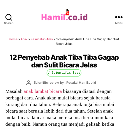
Search
Menu
Hamil.co.id
Home
»
Anak
»
Kesehatan Anak
»
12 Penyebab Anak Tiba Tiba Gagap dan Sulit
Bicara Jelas
12 Penyebab Anak Tiba Tiba Gagap
dan Sulit Bicara Jelas
√ Scientific Base
Post
Scientific review by : Redaksi Hamil.co.id
author
Masalah
anak lambat bicara
biasanya diatasi dengan
berbagai cara. Anak akan mulai bicara sejak berusia
kurang dari dua tahun. Beberapa anak juga bisa mulai
bicara saat berusia lebih dari dua tahun. Setelah anak
mulai bicara lancar maka mereka bisa berkomunikasi
dengan baik. Namun orang tua menjadi gelisah ketika