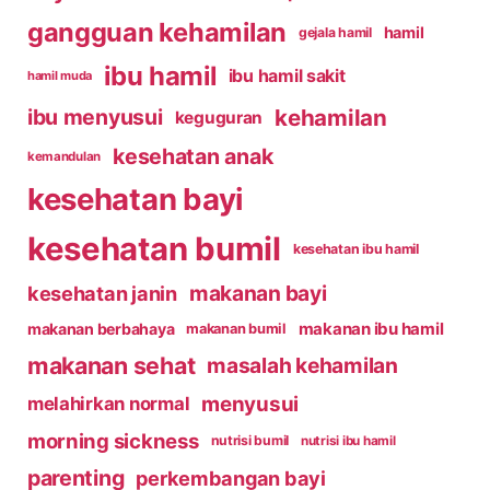
gangguan kehamilan
hamil
gejala hamil
ibu hamil
ibu hamil sakit
hamil muda
kehamilan
ibu menyusui
keguguran
kesehatan anak
kemandulan
kesehatan bayi
kesehatan bumil
kesehatan ibu hamil
makanan bayi
kesehatan janin
makanan ibu hamil
makanan berbahaya
makanan bumil
makanan sehat
masalah kehamilan
menyusui
melahirkan normal
morning sickness
nutrisi bumil
nutrisi ibu hamil
parenting
perkembangan bayi