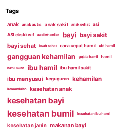
Tags
anak
anak sakit
asi
anak autis
anak sehat
bayi
bayi sakit
ASI eksklusif
awal kehamilan
bayi sehat
cara cepat hamil
ciri hamil
buah sehat
gangguan kehamilan
hamil
gejala hamil
ibu hamil
ibu hamil sakit
hamil muda
kehamilan
ibu menyusui
keguguran
kesehatan anak
kemandulan
kesehatan bayi
kesehatan bumil
kesehatan ibu hamil
makanan bayi
kesehatan janin