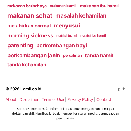
makanan ibu hamil
makanan berbahaya
makanan bumil
makanan sehat
masalah kehamilan
menyusui
melahirkan normal
morning sickness
nutrisi bumil
nutrisi ibu hamil
parenting
perkembangan bayi
perkembangan janin
tanda hamil
persalinan
tanda kehamilan
© 2026
Hamil.co.id
Up
↑
About
|
Disclaimer
|
Term of Use
|
Privacy Policy
|
Contact
Semua Konten bersifat informasi tidak untuk mengantikan pendapat
dokter dan ahli. Hamil.co.id tidak memberikan saran medis, diagnosa, dan
pengobatan.