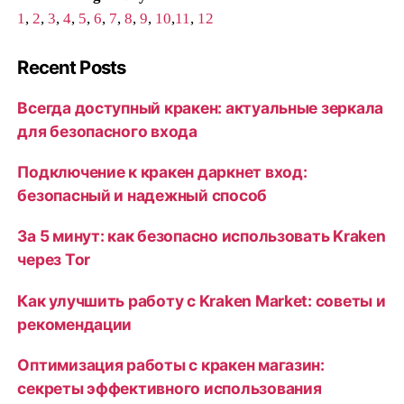
1
,
2
,
3
,
4
,
5
,
6
,
7
,
8
,
9
,
10
,
11
,
12
Recent Posts
Всегда доступный кракен: актуальные зеркала
для безопасного входа
Подключение к кракен даркнет вход:
безопасный и надежный способ
За 5 минут: как безопасно использовать Kraken
через Tor
Как улучшить работу с Kraken Market: советы и
рекомендации
Оптимизация работы с кракен магазин:
секреты эффективного использования