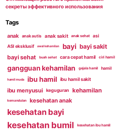
секреты эффективного использования
Tags
anak
anak sakit
asi
anak autis
anak sehat
bayi
bayi sakit
ASI eksklusif
awal kehamilan
bayi sehat
cara cepat hamil
ciri hamil
buah sehat
gangguan kehamilan
hamil
gejala hamil
ibu hamil
ibu hamil sakit
hamil muda
kehamilan
ibu menyusui
keguguran
kesehatan anak
kemandulan
kesehatan bayi
kesehatan bumil
kesehatan ibu hamil