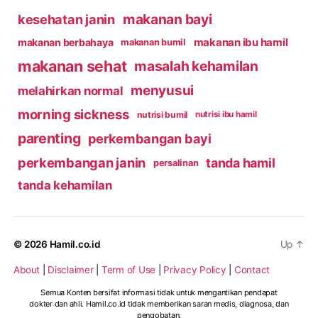
makanan bayi
kesehatan janin
makanan ibu hamil
makanan berbahaya
makanan bumil
makanan sehat
masalah kehamilan
menyusui
melahirkan normal
morning sickness
nutrisi bumil
nutrisi ibu hamil
parenting
perkembangan bayi
perkembangan janin
tanda hamil
persalinan
tanda kehamilan
© 2026
Hamil.co.id
Up
↑
About
|
Disclaimer
|
Term of Use
|
Privacy Policy
|
Contact
Semua Konten bersifat informasi tidak untuk mengantikan pendapat
dokter dan ahli. Hamil.co.id tidak memberikan saran medis, diagnosa, dan
pengobatan.