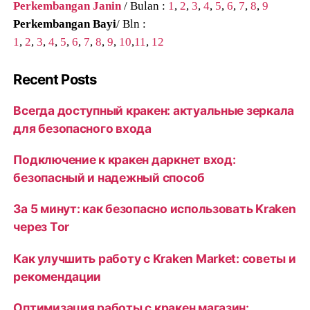
Perkembangan Janin
/ Bulan :
1
,
2
,
3
,
4
,
5
,
6
,
7
,
8
,
9
Perkembangan Bayi
/ Bln :
1
,
2
,
3
,
4
,
5
,
6
,
7
,
8
,
9
,
10
,
11
,
12
Recent Posts
Всегда доступный кракен: актуальные зеркала
для безопасного входа
Подключение к кракен даркнет вход:
безопасный и надежный способ
За 5 минут: как безопасно использовать Kraken
через Tor
Как улучшить работу с Kraken Market: советы и
рекомендации
Оптимизация работы с кракен магазин: