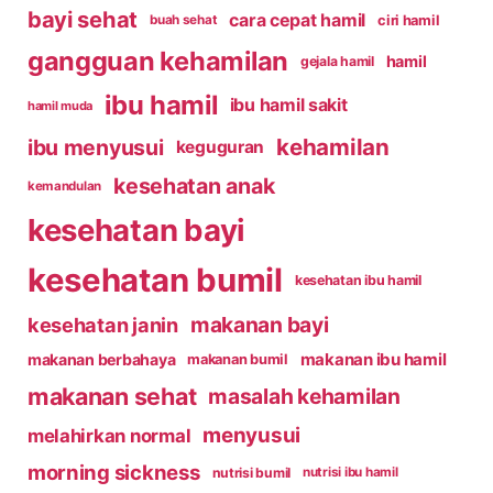
bayi sehat
cara cepat hamil
ciri hamil
buah sehat
gangguan kehamilan
hamil
gejala hamil
ibu hamil
ibu hamil sakit
hamil muda
kehamilan
ibu menyusui
keguguran
kesehatan anak
kemandulan
kesehatan bayi
kesehatan bumil
kesehatan ibu hamil
makanan bayi
kesehatan janin
makanan ibu hamil
makanan berbahaya
makanan bumil
makanan sehat
masalah kehamilan
menyusui
melahirkan normal
morning sickness
nutrisi bumil
nutrisi ibu hamil