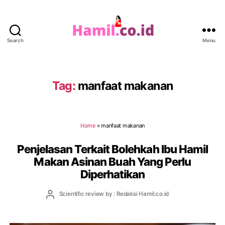
Search
Menu
Hamil.co.id
Tag:
manfaat makanan
Home
»
manfaat makanan
Penjelasan Terkait Bolehkah Ibu Hamil
Makan Asinan Buah Yang Perlu
Diperhatikan
Post
Scientific review by : Redaksi Hamil.co.id
author