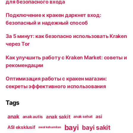
для безопасного входа
Подключение к кракен даркнет вход:
безопасный и надежный способ
За 5 минут: как безопасно использовать Kraken
через Tor
Как улучшить работу с Kraken Market: советы и
рекомендации
Оптимизация работы с кракен магазин:
секреты эффективного использования
Tags
anak
anak sakit
asi
anak autis
anak sehat
bayi
bayi sakit
ASI eksklusif
awal kehamilan