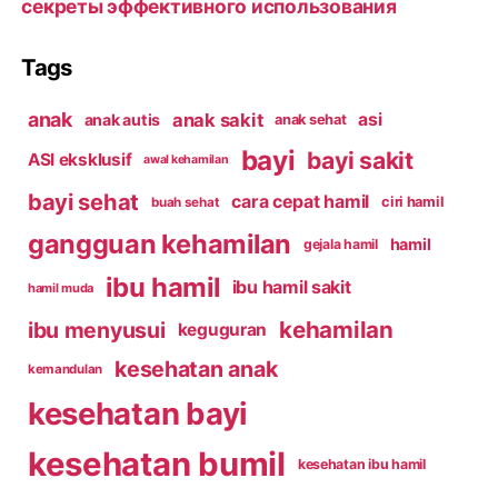
секреты эффективного использования
Tags
anak
anak sakit
asi
anak autis
anak sehat
bayi
bayi sakit
ASI eksklusif
awal kehamilan
bayi sehat
cara cepat hamil
ciri hamil
buah sehat
gangguan kehamilan
hamil
gejala hamil
ibu hamil
ibu hamil sakit
hamil muda
kehamilan
ibu menyusui
keguguran
kesehatan anak
kemandulan
kesehatan bayi
kesehatan bumil
kesehatan ibu hamil