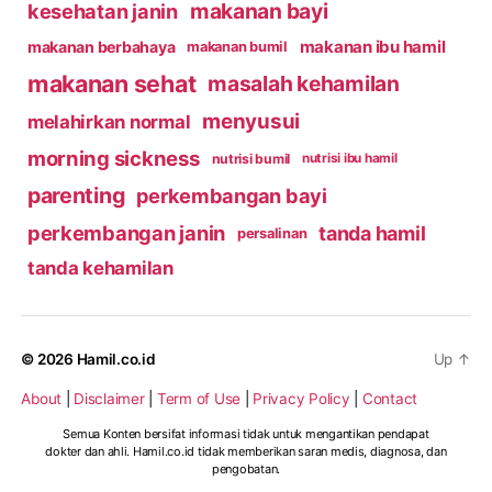
makanan bayi
kesehatan janin
makanan ibu hamil
makanan berbahaya
makanan bumil
makanan sehat
masalah kehamilan
menyusui
melahirkan normal
morning sickness
nutrisi bumil
nutrisi ibu hamil
parenting
perkembangan bayi
perkembangan janin
tanda hamil
persalinan
tanda kehamilan
© 2026
Hamil.co.id
Up
↑
About
|
Disclaimer
|
Term of Use
|
Privacy Policy
|
Contact
Semua Konten bersifat informasi tidak untuk mengantikan pendapat
dokter dan ahli. Hamil.co.id tidak memberikan saran medis, diagnosa, dan
pengobatan.