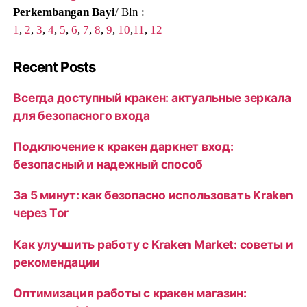
Perkembangan Bayi
/ Bln :
1
,
2
,
3
,
4
,
5
,
6
,
7
,
8
,
9
,
10
,
11
,
12
Recent Posts
Всегда доступный кракен: актуальные зеркала
для безопасного входа
Подключение к кракен даркнет вход:
безопасный и надежный способ
За 5 минут: как безопасно использовать Kraken
через Tor
Как улучшить работу с Kraken Market: советы и
рекомендации
Оптимизация работы с кракен магазин: