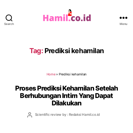
Search
Menu
Hamil.co.id
Tag:
Prediksi kehamilan
Home
»
Prediksi kehamilan
Proses Prediksi Kehamilan Setelah
Berhubungan Intim Yang Dapat
Dilakukan
Post
Scientific review by : Redaksi Hamil.co.id
author