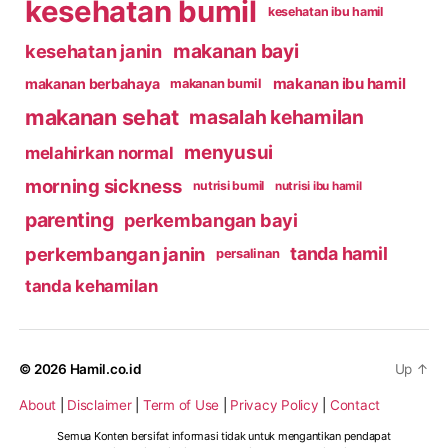
kesehatan bumil
kesehatan ibu hamil
makanan bayi
kesehatan janin
makanan ibu hamil
makanan berbahaya
makanan bumil
makanan sehat
masalah kehamilan
menyusui
melahirkan normal
morning sickness
nutrisi bumil
nutrisi ibu hamil
parenting
perkembangan bayi
perkembangan janin
tanda hamil
persalinan
tanda kehamilan
© 2026
Hamil.co.id
Up
↑
About
|
Disclaimer
|
Term of Use
|
Privacy Policy
|
Contact
Semua Konten bersifat informasi tidak untuk mengantikan pendapat