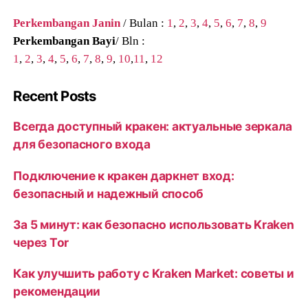
Perkembangan Janin
/ Bulan :
1
,
2
,
3
,
4
,
5
,
6
,
7
,
8
,
9
Perkembangan Bayi
/ Bln :
1
,
2
,
3
,
4
,
5
,
6
,
7
,
8
,
9
,
10
,
11
,
12
Recent Posts
Всегда доступный кракен: актуальные зеркала
для безопасного входа
Подключение к кракен даркнет вход:
безопасный и надежный способ
За 5 минут: как безопасно использовать Kraken
через Tor
Как улучшить работу с Kraken Market: советы и
рекомендации