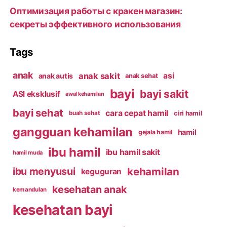
Оптимизация работы с кракен магазин:
секреты эффективного использования
Tags
anak
anak sakit
asi
anak autis
anak sehat
bayi
bayi sakit
ASI eksklusif
awal kehamilan
bayi sehat
cara cepat hamil
ciri hamil
buah sehat
gangguan kehamilan
hamil
gejala hamil
ibu hamil
ibu hamil sakit
hamil muda
kehamilan
ibu menyusui
keguguran
kesehatan anak
kemandulan
kesehatan bayi