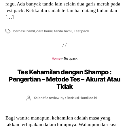
ragu. Ada banyak tanda lain selain dua garis merah pada
test pack. Ketika ibu sudah terlambat datang bulan dan
[…]
Tags
berhasil hamil
,
cara hamil
,
tanda hamil
,
Test pack
Home
»
Test pack
Tes Kehamilan dengan Shampo :
Pengertian – Metode Tes – Akurat Atau
Tidak
Post
Scientific review by : Redaksi Hamil.co.id
author
Bagi wanita manapun, kehamilan adalah masa yang
takkan terlupakan dalam hidupnya. Walaupun dari sisi