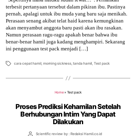
terbesit pertanyaan tersebut dalam pikiran ibu. Pastinya
pernah, apalagi untuk ibu muda yang baru saja menikah.
Perasaan senang akibat telat haid karena kemungkinan
akan menyambut anggota baru pasti akan ibu rasakan.
Namun perasaan ragu-ragu apakah benar bahwa ibu
benar-benar hamil juga kadang menghampiri. Sekarang
ini penggunaan test pack menjadi […]
Tags
cara cepat hamil
,
morning sickness
,
tanda hamil
,
Test pack
Home
»
Test pack
Proses Prediksi Kehamilan Setelah
Berhubungan Intim Yang Dapat
Dilakukan
Post
Scientific review by : Redaksi Hamil.co.id