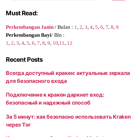
Must Read:
Perkembangan Janin
/ Bulan :
1
,
2
,
3
,
4
,
5
,
6
,
7
,
8
,
9
Perkembangan Bayi
/ Bln :
1
,
2
,
3
,
4
,
5
,
6
,
7
,
8
,
9
,
10
,
11
,
12
Recent Posts
Всегда доступный кракен: актуальные зеркала
для безопасного входа
Подключение к кракен даркнет вход:
безопасный и надежный способ
За 5 минут: как безопасно использовать Kraken
через Tor