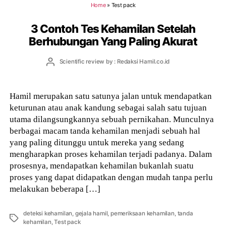
Home
»
Test pack
3 Contoh Tes Kehamilan Setelah
Berhubungan Yang Paling Akurat
Post
Scientific review by : Redaksi Hamil.co.id
author
Hamil merupakan satu satunya jalan untuk mendapatkan
keturunan atau anak kandung sebagai salah satu tujuan
utama dilangsungkannya sebuah pernikahan. Munculnya
berbagai macam tanda kehamilan menjadi sebuah hal
yang paling ditunggu untuk mereka yang sedang
mengharapkan proses kehamilan terjadi padanya. Dalam
prosesnya, mendapatkan kehamilan bukanlah suatu
proses yang dapat didapatkan dengan mudah tanpa perlu
melakukan beberapa […]
deteksi kehamilan
,
gejala hamil
,
pemeriksaan kehamilan
,
tanda
Tags
kehamilan
,
Test pack