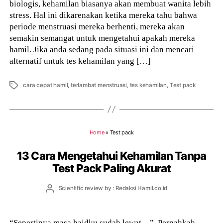
biologis, kehamilan biasanya akan membuat wanita lebih
stress. Hal ini dikarenakan ketika mereka tahu bahwa
periode menstruasi mereka berhenti, mereka akan
semakin semangat untuk mengetahui apakah mereka
hamil. Jika anda sedang pada situasi ini dan mencari
alternatif untuk tes kehamilan yang […]
Tags
cara cepat hamil
,
terlambat menstruasi
,
tes kehamilan
,
Test pack
Home
»
Test pack
13 Cara Mengetahui Kehamilan Tanpa
Test Pack Paling Akurat
Post
Scientific review by : Redaksi Hamil.co.id
author
“Sepertinya masa haidku sudah lewat…”. Pernahkah