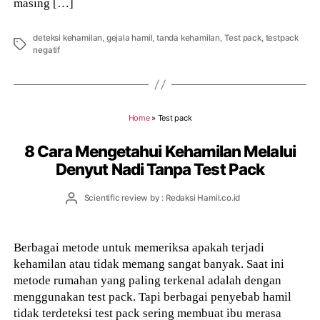
masing […]
deteksi kehamilan
,
gejala hamil
,
tanda kehamilan
,
Test pack
,
testpack
Tags
negatif
Home
»
Test pack
8 Cara Mengetahui Kehamilan Melalui
Denyut Nadi Tanpa Test Pack
Post
Scientific review by : Redaksi Hamil.co.id
author
Berbagai metode untuk memeriksa apakah terjadi
kehamilan atau tidak memang sangat banyak. Saat ini
metode rumahan yang paling terkenal adalah dengan
menggunakan test pack. Tapi berbagai penyebab hamil
tidak terdeteksi test pack sering membuat ibu merasa