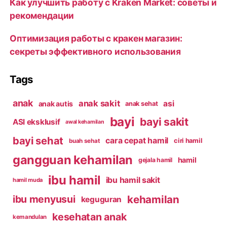
Как улучшить работу с Kraken Market: советы и
рекомендации
Оптимизация работы с кракен магазин:
секреты эффективного использования
Tags
anak
anak sakit
asi
anak autis
anak sehat
bayi
bayi sakit
ASI eksklusif
awal kehamilan
bayi sehat
cara cepat hamil
ciri hamil
buah sehat
gangguan kehamilan
hamil
gejala hamil
ibu hamil
ibu hamil sakit
hamil muda
kehamilan
ibu menyusui
keguguran
kesehatan anak
kemandulan