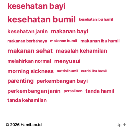
kesehatan bayi
kesehatan bumil
kesehatan ibu hamil
makanan bayi
kesehatan janin
makanan ibu hamil
makanan berbahaya
makanan bumil
makanan sehat
masalah kehamilan
menyusui
melahirkan normal
morning sickness
nutrisi bumil
nutrisi ibu hamil
parenting
perkembangan bayi
perkembangan janin
tanda hamil
persalinan
tanda kehamilan
© 2026
Hamil.co.id
Up
↑