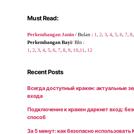
Must Read:
Perkembangan Janin
/ Bulan :
1
,
2
,
3
,
4
,
5
,
6
,
7
,
8
Perkembangan Bayi
/ Bln :
1
,
2
,
3
,
4
,
5
,
6
,
7
,
8
,
9
,
10
,
11
,
12
Recent Posts
Всегда доступный кракен: актуальные зе
входа
Подключение к кракен даркнет вход: бе
способ
За 5 минут: как безопасно использовать 