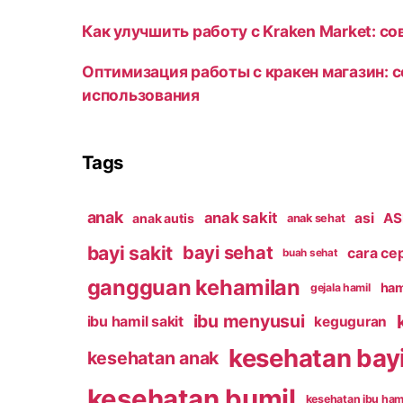
Как улучшить работу с Kraken Market: с
Оптимизация работы с кракен магазин: 
использования
Tags
anak
anak sakit
asi
ASI
anak autis
anak sehat
bayi sakit
bayi sehat
cara ce
buah sehat
gangguan kehamilan
ham
gejala hamil
ibu menyusui
ibu hamil sakit
keguguran
kesehatan bay
kesehatan anak
kesehatan bumil
kesehatan ibu ham