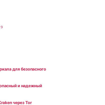
,
9
ркала для безопасного
зопасный и надежный
Kraken через Tor