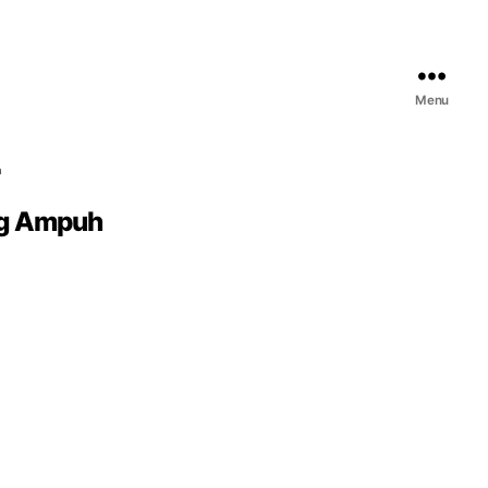
Menu
h
ng Ampuh