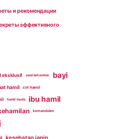
оветы и рекомендации
секреты эффективного
bayi
 eksklusif
awal kehamilan
pat hamil
ciri hamil
ibu hamil
il
hamil muda
kehamilan
kemandulan
i
kesehatan janin
il