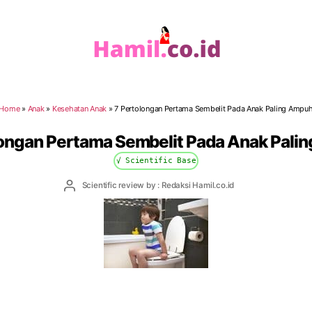
Hamil.co.id
Home
»
Anak
»
Kesehatan Anak
»
7 Pertolongan Pertama Sembelit Pada Anak Paling Ampu
longan Pertama Sembelit Pada Anak Pali
√ Scientific Base
Post
Scientific review by : Redaksi Hamil.co.id
author