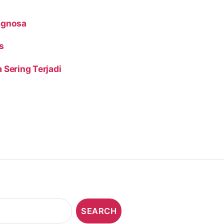
iagnosa
as
 Sering Terjadi