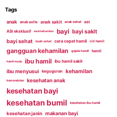
Tags
anak
anak sakit
asi
anak autis
anak sehat
bayi
bayi sakit
ASI eksklusif
awal kehamilan
bayi sehat
cara cepat hamil
ciri hamil
buah sehat
gangguan kehamilan
hamil
gejala hamil
ibu hamil
ibu hamil sakit
hamil muda
kehamilan
ibu menyusui
keguguran
kesehatan anak
kemandulan
kesehatan bayi
kesehatan bumil
kesehatan ibu hamil
makanan bayi
kesehatan janin