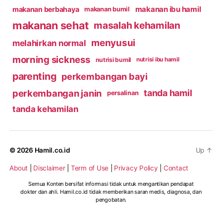
makanan ibu hamil
makanan berbahaya
makanan bumil
makanan sehat
masalah kehamilan
menyusui
melahirkan normal
morning sickness
nutrisi bumil
nutrisi ibu hamil
parenting
perkembangan bayi
perkembangan janin
tanda hamil
persalinan
tanda kehamilan
© 2026
Hamil.co.id
Up
↑
About
|
Disclaimer
|
Term of Use
|
Privacy Policy
|
Contact
Semua Konten bersifat informasi tidak untuk mengantikan pendapat
dokter dan ahli. Hamil.co.id tidak memberikan saran medis, diagnosa, dan
pengobatan.