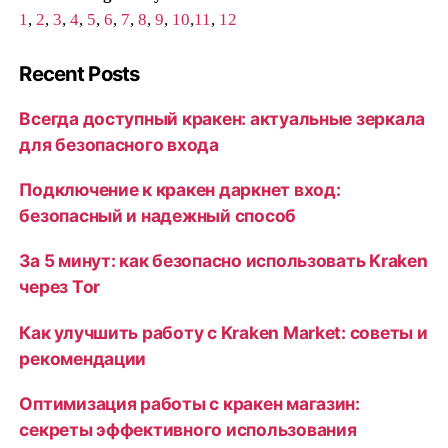
1
,
2
,
3
,
4
,
5
,
6
,
7
,
8
,
9
,
10
,
11
,
12
Recent Posts
Всегда доступный кракен: актуальные зеркала
для безопасного входа
Подключение к кракен даркнет вход:
безопасный и надежный способ
За 5 минут: как безопасно использовать Kraken
через Tor
Как улучшить работу с Kraken Market: советы и
рекомендации
Оптимизация работы с кракен магазин:
секреты эффективного использования