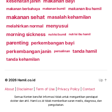
makanan bayi
kesehatan janin
makanan ibu hamil
makanan berbahaya
makanan bumil
makanan sehat
masalah kehamilan
menyusui
melahirkan normal
morning sickness
nutrisi bumil
nutrisi ibu hamil
parenting
perkembangan bayi
perkembangan janin
tanda hamil
persalinan
tanda kehamilan
© 2026
Hamil.co.id
Up
↑
About
|
Disclaimer
|
Term of Use
|
Privacy Policy
|
Contact
Semua Konten bersifat informasi tidak untuk mengantikan pendapat
dokter dan ahli. Hamil.co.id tidak memberikan saran medis, diagnosa, dan
pengobatan.