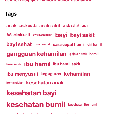
Tags
anak
anak sakit
asi
anak autis
anak sehat
bayi
bayi sakit
ASI eksklusif
awal kehamilan
bayi sehat
cara cepat hamil
ciri hamil
buah sehat
gangguan kehamilan
hamil
gejala hamil
ibu hamil
ibu hamil sakit
hamil muda
kehamilan
ibu menyusui
keguguran
kesehatan anak
kemandulan
kesehatan bayi
kesehatan bumil
kesehatan ibu hamil