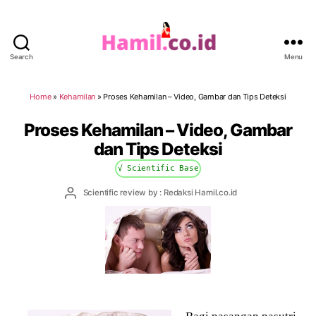
Search
Menu
Hamil.co.id
Home
»
Kehamilan
»
Proses Kehamilan – Video, Gambar dan Tips Deteksi
Proses Kehamilan – Video, Gambar
dan Tips Deteksi
√ Scientific Base
Post
Scientific review by : Redaksi Hamil.co.id
author
Bagi pasangan pasutri