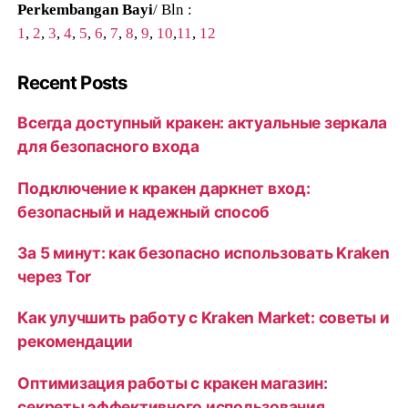
Perkembangan Bayi
/ Bln :
1
,
2
,
3
,
4
,
5
,
6
,
7
,
8
,
9
,
10
,
11
,
12
Recent Posts
Всегда доступный кракен: актуальные зеркала
для безопасного входа
Подключение к кракен даркнет вход:
безопасный и надежный способ
За 5 минут: как безопасно использовать Kraken
через Tor
Как улучшить работу с Kraken Market: советы и
рекомендации
Оптимизация работы с кракен магазин:
секреты эффективного использования