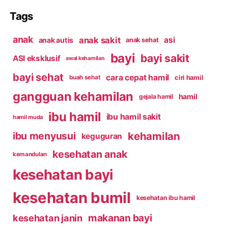
Tags
anak
anak sakit
asi
anak autis
anak sehat
bayi
bayi sakit
ASI eksklusif
awal kehamilan
bayi sehat
cara cepat hamil
ciri hamil
buah sehat
gangguan kehamilan
hamil
gejala hamil
ibu hamil
ibu hamil sakit
hamil muda
kehamilan
ibu menyusui
keguguran
kesehatan anak
kemandulan
kesehatan bayi
kesehatan bumil
kesehatan ibu hamil
makanan bayi
kesehatan janin