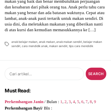
makan yang baik dan benar membutuhkan perjuangan
dan kesabaran dari pihak orang tua. Anak perlu tahu cara
makan yang benar dan ada batasan waktunya. Cepat atau
lambat, anak-anak pasti tertarik untuk makan sendiri. Di
usia dini, dia meletakkan makanan yang diberikan nanti
di atas kursi dan kemudian memasukkannya ke […]
anak belajar makan
,
anak makan
,
anak makan sendiri
,
belajar makan
Tags
sendiri
,
cara mendidik anak
,
makan sendiri
,
tips cara mendidik
Search
for:
Must Read:
Perkembangan Janin
/ Bulan :
1
,
2
,
3
,
4
,
5
,
6
,
7
,
8
,
9
Perkembangan Bayi
/ Bln :