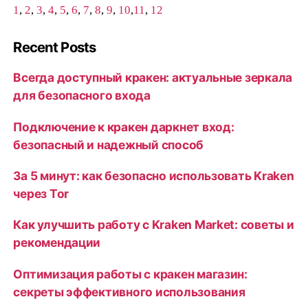
1
,
2
,
3
,
4
,
5
,
6
,
7
,
8
,
9
,
10
,
11
,
12
Recent Posts
Всегда доступный кракен: актуальные зеркала
для безопасного входа
Подключение к кракен даркнет вход:
безопасный и надежный способ
За 5 минут: как безопасно использовать Kraken
через Tor
Как улучшить работу с Kraken Market: советы и
рекомендации
Оптимизация работы с кракен магазин:
секреты эффективного использования