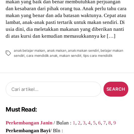
makan yang baik dan benar membutuhkan perjuangan
dan kesabaran dari pihak orang tua. Anak perlu tahu cara
makan yang benar dan ada batasan waktunya. Cepat atau
lambat, anak-anak pasti tertarik untuk makan sendiri. Di
usia dini, dia meletakkan makanan yang diberikan nanti
di atas kursi dan kemudian memasukkannya ke […]
anak belajar makan
,
anak makan
,
anak makan sendiri
,
belajar makan
Tags
sendiri
,
cara mendidik anak
,
makan sendiri
,
tips cara mendidik
Search
for:
Must Read:
Perkembangan Janin
/ Bulan :
1
,
2
,
3
,
4
,
5
,
6
,
7
,
8
,
9
Perkembangan Bayi
/ Bln :