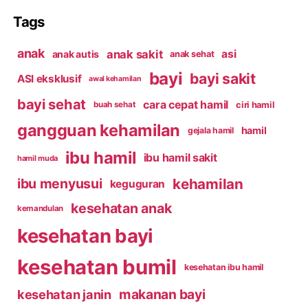
Tags
anak
anak sakit
asi
anak autis
anak sehat
bayi
bayi sakit
ASI eksklusif
awal kehamilan
bayi sehat
cara cepat hamil
ciri hamil
buah sehat
gangguan kehamilan
hamil
gejala hamil
ibu hamil
ibu hamil sakit
hamil muda
kehamilan
ibu menyusui
keguguran
kesehatan anak
kemandulan
kesehatan bayi
kesehatan bumil
kesehatan ibu hamil
makanan bayi
kesehatan janin