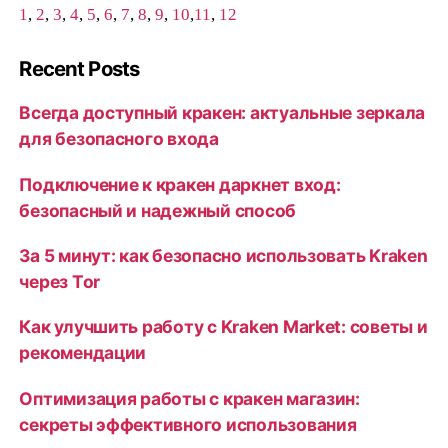
1
,
2
,
3
,
4
,
5
,
6
,
7
,
8
,
9
,
10
,
11
,
12
Recent Posts
Всегда доступный кракен: актуальные зеркала
для безопасного входа
Подключение к кракен даркнет вход:
безопасный и надежный способ
За 5 минут: как безопасно использовать Kraken
через Tor
Как улучшить работу с Kraken Market: советы и
рекомендации
Оптимизация работы с кракен магазин:
секреты эффективного использования