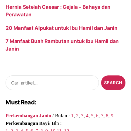
Hernia Setelah Caesar : Gejala – Bahaya dan
Perawatan
20 Manfaat Alpukat untuk Ibu Hamil dan Janin
7 Manfaat Buah Rambutan untuk Ibu Hamil dan
Janin
Search
for:
Must Read:
Perkembangan Janin
/ Bulan :
1
,
2
,
3
,
4
,
5
,
6
,
7
,
8
,
9
Perkembangan Bayi
/ Bln :
1
,
2
,
3
,
4
,
5
,
6
,
7
,
8
,
9
,
10
,
11
,
12