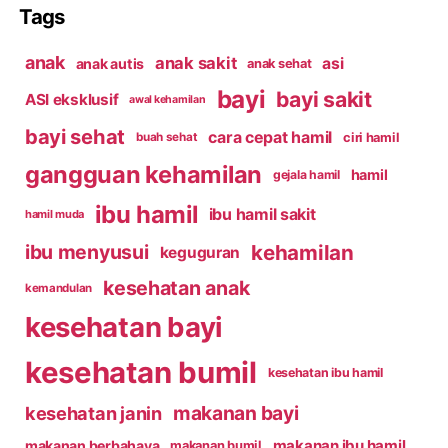
Tags
anak
anak sakit
asi
anak autis
anak sehat
bayi
bayi sakit
ASI eksklusif
awal kehamilan
bayi sehat
cara cepat hamil
ciri hamil
buah sehat
gangguan kehamilan
hamil
gejala hamil
ibu hamil
ibu hamil sakit
hamil muda
kehamilan
ibu menyusui
keguguran
kesehatan anak
kemandulan
kesehatan bayi
kesehatan bumil
kesehatan ibu hamil
makanan bayi
kesehatan janin
makanan ibu hamil
makanan berbahaya
makanan bumil