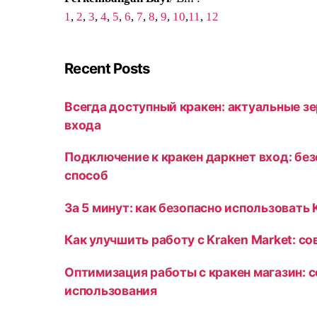
1
,
2
,
3
,
4
,
5
,
6
,
7
,
8
,
9
,
10
,
11
,
12
Recent Posts
Всегда доступный кракен: актуальные зе
входа
Подключение к кракен даркнет вход: бе
способ
За 5 минут: как безопасно использовать 
Как улучшить работу с Kraken Market: с
Оптимизация работы с кракен магазин: 
использования