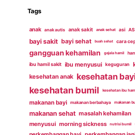
Tags
anak
anak sakit
asi
ASI
anak autis
anak sehat
bayi sakit
bayi sehat
cara ce
buah sehat
gangguan kehamilan
ham
gejala hamil
ibu menyusui
ibu hamil sakit
keguguran
kesehatan bay
kesehatan anak
kesehatan bumil
kesehatan ibu ham
makanan bayi
makanan berbahaya
makanan b
makanan sehat
masalah kehamilan
menyusui
morning sickness
nutrisi bumil
perkembangan bayi
perkembangan jan