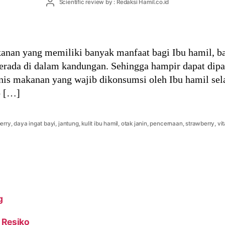
Post
Scientific review by : Redaksi Hamil.co.id
author
anan yang memiliki banyak manfaat bagi Ibu hamil, b
berada di dalam kandungan. Sehingga hampir dapat dip
jenis makanan yang wajib dikonsumsi oleh Ibu hamil s
b […]
erry
,
daya ingat bayi
,
jantung
,
kulit ibu hamil
,
otak janin
,
pencernaan
,
strawberry
,
vi
g
ab dan Resiko