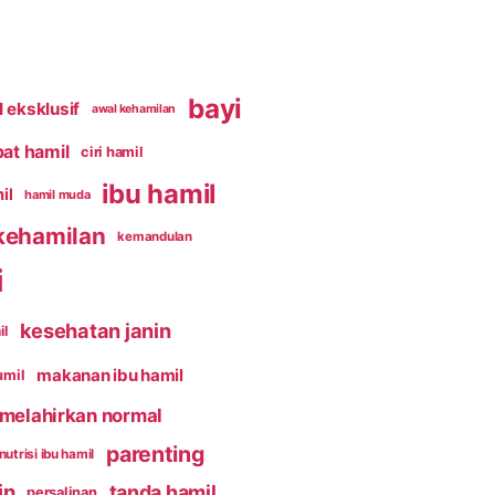
bayi
 eksklusif
awal kehamilan
pat hamil
ciri hamil
ibu hamil
il
hamil muda
kehamilan
kemandulan
i
kesehatan janin
il
makanan ibu hamil
umil
melahirkan normal
parenting
nutrisi ibu hamil
in
tanda hamil
persalinan