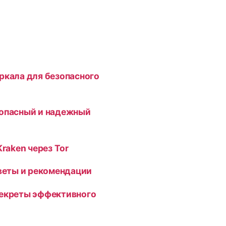
ркала для безопасного
зопасный и надежный
Kraken через Tor
оветы и рекомендации
секреты эффективного