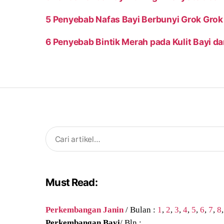
5 Penyebab Nafas Bayi Berbunyi Grok Grok 
6 Penyebab Bintik Merah pada Kulit Bayi d
Search
for:
Must Read:
Perkembangan Janin
/ Bulan :
1
,
2
,
3
,
4
,
5
,
6
,
7
,
8
Perkembangan Bayi
/ Bln :