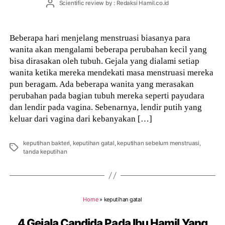
Post
Scientific review by : Redaksi Hamil.co.id
author
Beberapa hari menjelang menstruasi biasanya para
wanita akan mengalami beberapa perubahan kecil yang
bisa dirasakan oleh tubuh. Gejala yang dialami setiap
wanita ketika mereka mendekati masa menstruasi mereka
pun beragam. Ada beberapa wanita yang merasakan
perubahan pada bagian tubuh mereka seperti payudara
dan lendir pada vagina. Sebenarnya, lendir putih yang
keluar dari vagina dari kebanyakan […]
keputihan bakteri
,
keputihan gatal
,
keputihan sebelum menstruasi
,
Tags
tanda keputihan
Home
»
keputihan gatal
4 Gejala Candida Pada Ibu Hamil Yang