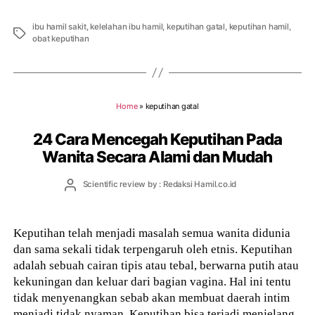
ibu hamil sakit
,
kelelahan ibu hamil
,
keputihan gatal
,
keputihan hamil
,
Tags
obat keputihan
Home
»
keputihan gatal
24 Cara Mencegah Keputihan Pada
Wanita Secara Alami dan Mudah
Post
Scientific review by : Redaksi Hamil.co.id
author
Keputihan telah menjadi masalah semua wanita didunia
dan sama sekali tidak terpengaruh oleh etnis. Keputihan
adalah sebuah cairan tipis atau tebal, berwarna putih atau
kekuningan dan keluar dari bagian vagina. Hal ini tentu
tidak menyenangkan sebab akan membuat daerah intim
menjadi tidak nyaman. Keputihan bisa terjadi menjelang