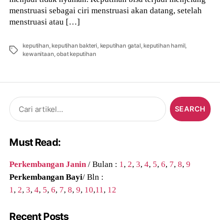
menstruasi sebagai ciri menstruasi akan datang, setelah
menstruasi atau […]
keputihan
,
keputihan bakteri
,
keputihan gatal
,
keputihan hamil
,
Tags
kewanitaan
,
obat keputihan
Search
for:
Must Read:
Perkembangan Janin
/ Bulan :
1
,
2
,
3
,
4
,
5
,
6
,
7
,
8
,
9
Perkembangan Bayi
/ Bln :
1
,
2
,
3
,
4
,
5
,
6
,
7
,
8
,
9
,
10
,
11
,
12
Recent Posts