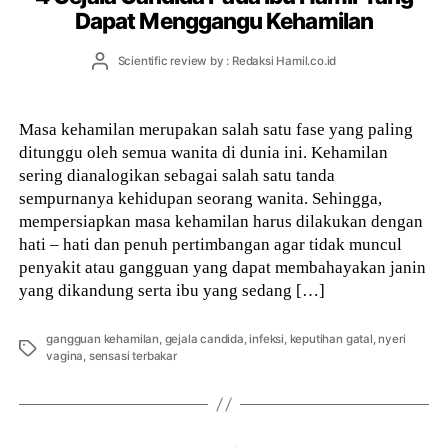
Dapat Menggangu Kehamilan
Post
Scientific review by : Redaksi Hamil.co.id
author
Masa kehamilan merupakan salah satu fase yang paling
ditunggu oleh semua wanita di dunia ini. Kehamilan
sering dianalogikan sebagai salah satu tanda
sempurnanya kehidupan seorang wanita. Sehingga,
mempersiapkan masa kehamilan harus dilakukan dengan
hati – hati dan penuh pertimbangan agar tidak muncul
penyakit atau gangguan yang dapat membahayakan janin
yang dikandung serta ibu yang sedang […]
gangguan kehamilan
,
gejala candida
,
infeksi
,
keputihan gatal
,
nyeri
Tags
vagina
,
sensasi terbakar