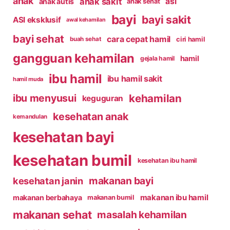
anak
anak sakit
asi
anak autis
anak sehat
bayi
bayi sakit
ASI eksklusif
awal kehamilan
bayi sehat
cara cepat hamil
ciri hamil
buah sehat
gangguan kehamilan
hamil
gejala hamil
ibu hamil
ibu hamil sakit
hamil muda
kehamilan
ibu menyusui
keguguran
kesehatan anak
kemandulan
kesehatan bayi
kesehatan bumil
kesehatan ibu hamil
makanan bayi
kesehatan janin
makanan ibu hamil
makanan berbahaya
makanan bumil
makanan sehat
masalah kehamilan