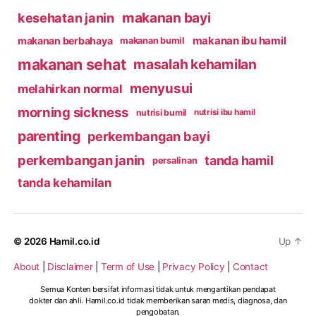
makanan bayi
kesehatan janin
makanan ibu hamil
makanan berbahaya
makanan bumil
makanan sehat
masalah kehamilan
menyusui
melahirkan normal
morning sickness
nutrisi bumil
nutrisi ibu hamil
parenting
perkembangan bayi
perkembangan janin
tanda hamil
persalinan
tanda kehamilan
© 2026
Hamil.co.id
Up
↑
About
|
Disclaimer
|
Term of Use
|
Privacy Policy
|
Contact
Semua Konten bersifat informasi tidak untuk mengantikan pendapat
dokter dan ahli. Hamil.co.id tidak memberikan saran medis, diagnosa, dan
pengobatan.