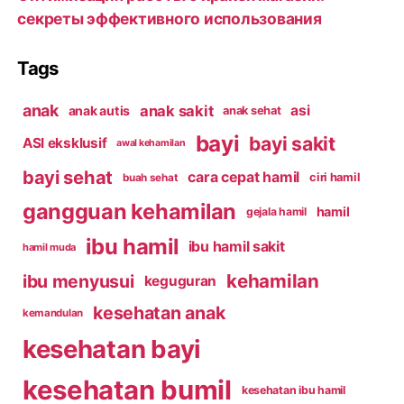
секреты эффективного использования
Tags
anak
anak sakit
asi
anak autis
anak sehat
bayi
bayi sakit
ASI eksklusif
awal kehamilan
bayi sehat
cara cepat hamil
ciri hamil
buah sehat
gangguan kehamilan
hamil
gejala hamil
ibu hamil
ibu hamil sakit
hamil muda
kehamilan
ibu menyusui
keguguran
kesehatan anak
kemandulan
kesehatan bayi
kesehatan bumil
kesehatan ibu hamil