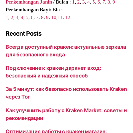
Perkembangan Janin
/ Bulan :
1
,
2
,
3
,
4
,
5
,
6
,
7
,
8
,
9
Perkembangan Bayi
/ Bln :
1
,
2
,
3
,
4
,
5
,
6
,
7
,
8
,
9
,
10
,
11
,
12
Recent Posts
Всегда доступный кракен: актуальные зеркала
для безопасного входа
Подключение к кракен даркнет вход:
безопасный и надежный способ
За 5 минут: как безопасно использовать Kraken
через Tor
Как улучшить работу с Kraken Market: советы и
рекомендации
Оптимизация работы с кракен магазин: