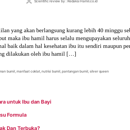
Post
Scientific review by : Redaksi Hamil.co.id
author
ilan yang akan berlangsung kurang lebih 40 minggu s
sebut maka ibu hamil harus selalu mengupayakan seluru
mal baik dalam hal kesehatan ibu itu sendiri maupun p
g dilakukan oleh ibu hamil […]
nan bumil
,
manfaat coklat
,
nutrisi bumil
,
pantangan bumil
,
silver queen
a untuk Ibu dan Bayi
su Formula
rak Dan Terbuka?