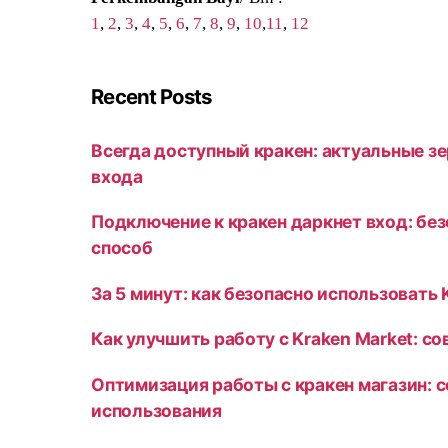
1
,
2
,
3
,
4
,
5
,
6
,
7
,
8
,
9
,
10
,
11
,
12
Recent Posts
Всегда доступный кракен: актуальные зе
входа
Подключение к кракен даркнет вход: бе
способ
За 5 минут: как безопасно использовать 
Как улучшить работу с Kraken Market: с
Оптимизация работы с кракен магазин: 
использования