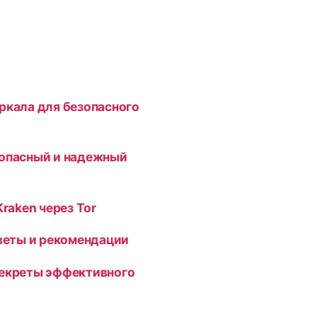
ркала для безопасного
зопасный и надежный
Kraken через Tor
оветы и рекомендации
секреты эффективного