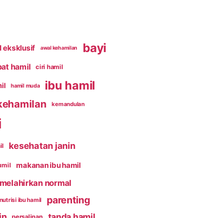
bayi
 eksklusif
awal kehamilan
pat hamil
ciri hamil
ibu hamil
il
hamil muda
kehamilan
kemandulan
i
kesehatan janin
il
makanan ibu hamil
umil
melahirkan normal
parenting
nutrisi ibu hamil
in
tanda hamil
persalinan