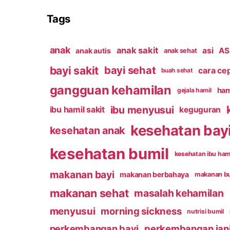
Tags
anak
anak sakit
asi
ASI
anak autis
anak sehat
bayi sakit
bayi sehat
cara ce
buah sehat
gangguan kehamilan
ham
gejala hamil
ibu menyusui
ibu hamil sakit
keguguran
kesehatan bay
kesehatan anak
kesehatan bumil
kesehatan ibu ham
makanan bayi
makanan berbahaya
makanan b
makanan sehat
masalah kehamilan
menyusui
morning sickness
nutrisi bumil
perkembangan bayi
perkembangan jan