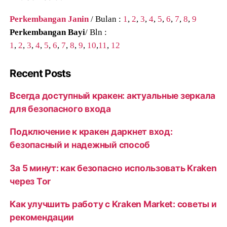
Perkembangan Janin
/ Bulan :
1
,
2
,
3
,
4
,
5
,
6
,
7
,
8
,
9
Perkembangan Bayi
/ Bln :
1
,
2
,
3
,
4
,
5
,
6
,
7
,
8
,
9
,
10
,
11
,
12
Recent Posts
Всегда доступный кракен: актуальные зеркала
для безопасного входа
Подключение к кракен даркнет вход:
безопасный и надежный способ
За 5 минут: как безопасно использовать Kraken
через Tor
Как улучшить работу с Kraken Market: советы и
рекомендации