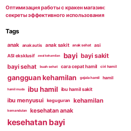
Оптимизация работы с кракен магазин:
секреты эффективного использования
Tags
anak
anak sakit
asi
anak autis
anak sehat
bayi
bayi sakit
ASI eksklusif
awal kehamilan
bayi sehat
cara cepat hamil
ciri hamil
buah sehat
gangguan kehamilan
hamil
gejala hamil
ibu hamil
ibu hamil sakit
hamil muda
kehamilan
ibu menyusui
keguguran
kesehatan anak
kemandulan
kesehatan bayi