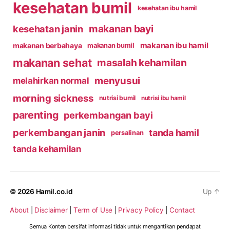
kesehatan bumil
kesehatan ibu hamil
makanan bayi
kesehatan janin
makanan ibu hamil
makanan berbahaya
makanan bumil
makanan sehat
masalah kehamilan
menyusui
melahirkan normal
morning sickness
nutrisi bumil
nutrisi ibu hamil
parenting
perkembangan bayi
perkembangan janin
tanda hamil
persalinan
tanda kehamilan
© 2026
Hamil.co.id
Up
↑
About
|
Disclaimer
|
Term of Use
|
Privacy Policy
|
Contact
Semua Konten bersifat informasi tidak untuk mengantikan pendapat