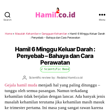
Search
Menu
Hamil.co.id
Home
»
Masalah Kehamilan
»
Gangguan Kehamilan
»
Hamil 6 Minggu Keluar Darah
: Penyebab – Bahaya dan Cara Perawatan
Hamil 6 Minggu Keluar Darah :
Penyebab – Bahaya dan Cara
Perawatan
√ Scientific Base
Post
Scientific review by : Redaksi Hamil.co.id
author
Gejala hamil muda
menjadi hal yang paling ditunggu –
tunggu oleh semua pasangan. Namun terkadang
kehamilan tidak berjalan dengan lancar. Ada banyak jenis
masalah kehamilan terutama jika kehamilan masih masuk
ke trimester pertama. Ini masa yang sangat rawan karena