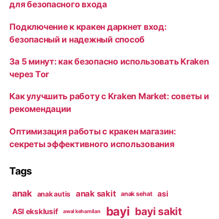
для безопасного входа
Подключение к кракен даркнет вход:
безопасный и надежный способ
За 5 минут: как безопасно использовать Kraken
через Tor
Как улучшить работу с Kraken Market: советы и
рекомендации
Оптимизация работы с кракен магазин:
секреты эффективного использования
Tags
anak
anak sakit
asi
anak autis
anak sehat
bayi
bayi sakit
ASI eksklusif
awal kehamilan