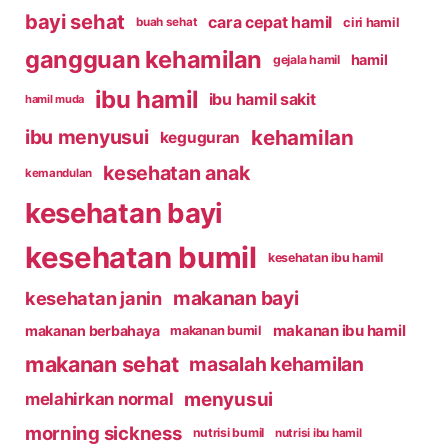
bayi sehat
cara cepat hamil
ciri hamil
buah sehat
gangguan kehamilan
hamil
gejala hamil
ibu hamil
ibu hamil sakit
hamil muda
kehamilan
ibu menyusui
keguguran
kesehatan anak
kemandulan
kesehatan bayi
kesehatan bumil
kesehatan ibu hamil
makanan bayi
kesehatan janin
makanan ibu hamil
makanan berbahaya
makanan bumil
makanan sehat
masalah kehamilan
menyusui
melahirkan normal
morning sickness
nutrisi bumil
nutrisi ibu hamil