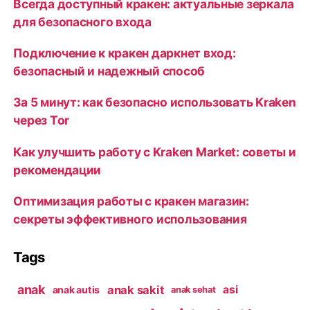
Всегда доступный кракен: актуальные зеркала
для безопасного входа
Подключение к кракен даркнет вход:
безопасный и надежный способ
За 5 минут: как безопасно использовать Kraken
через Tor
Как улучшить работу с Kraken Market: советы и
рекомендации
Оптимизация работы с кракен магазин:
секреты эффективного использования
Tags
anak
anak sakit
asi
anak autis
anak sehat