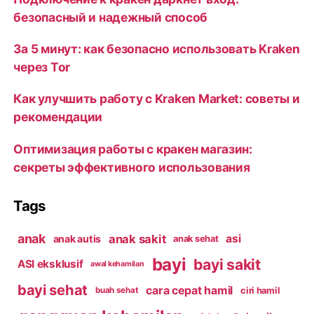
безопасный и надежный способ
За 5 минут: как безопасно использовать Kraken
через Tor
Как улучшить работу с Kraken Market: советы и
рекомендации
Оптимизация работы с кракен магазин:
секреты эффективного использования
Tags
anak
anak sakit
asi
anak autis
anak sehat
bayi
bayi sakit
ASI eksklusif
awal kehamilan
bayi sehat
cara cepat hamil
ciri hamil
buah sehat