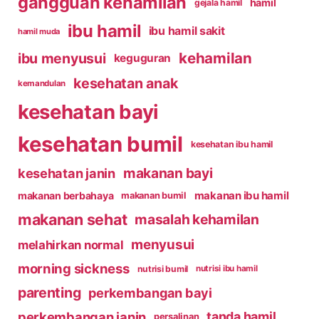
gangguan kehamilan
hamil
gejala hamil
ibu hamil
ibu hamil sakit
hamil muda
kehamilan
ibu menyusui
keguguran
kesehatan anak
kemandulan
kesehatan bayi
kesehatan bumil
kesehatan ibu hamil
makanan bayi
kesehatan janin
makanan ibu hamil
makanan berbahaya
makanan bumil
makanan sehat
masalah kehamilan
menyusui
melahirkan normal
morning sickness
nutrisi bumil
nutrisi ibu hamil
parenting
perkembangan bayi
perkembangan janin
tanda hamil
persalinan