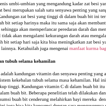
jenis umbi-umbian yang mengandung kadar zat besi yang
zat besi merupakan salah satu senyawa penting yang san
andungan zat besi yang tinggi di dalam buah bit ini te
ah bit setiap harinya maka itu sama saja akan memban
a sehingga akan memperlancar peredaran darah dan men
l tidak akan mengalami kekurangan darah atau mengal
bit setiap hari saja kita bisa meningkatkan zat besi 
t lainnya. Ketahuilah juga mengenai
manfaat kurma bag
an tubuh selama kehamilan
i adalah kandungan vitamin dan senyawa penting yang a
stem kekebalan tubuh selama masa kehamilan. Hal ini 
up tinggi. Kandungan vitamin C di dalam buah bit i
alam buah bit. Beberapa penelitian telah dilakukan dan 
umsi buah bit cenderung melahirkan bayi mereka deng
 ini juga bisa kita konsumsi dengan cara mengovennya 