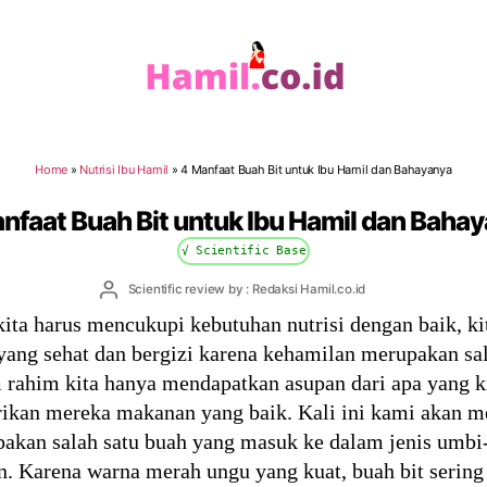
Hamil.co.id
Home
»
Nutrisi Ibu Hamil
»
4 Manfaat Buah Bit untuk Ibu Hamil dan Bahayanya
nfaat Buah Bit untuk Ibu Hamil dan Baha
√ Scientific Base
Post
Scientific review by : Redaksi Hamil.co.id
author
kita harus mencukupi kebutuhan nutrisi dengan baik, k
ng sehat dan bergizi karena kehamilan merupakan sal
m rahim kita hanya mendapatkan asupan dari apa yang 
erikan mereka makanan yang baik. Kali ini kami akan 
upakan salah satu buah yang masuk ke dalam jenis umb
 Karena warna merah ungu yang kuat, buah bit sering