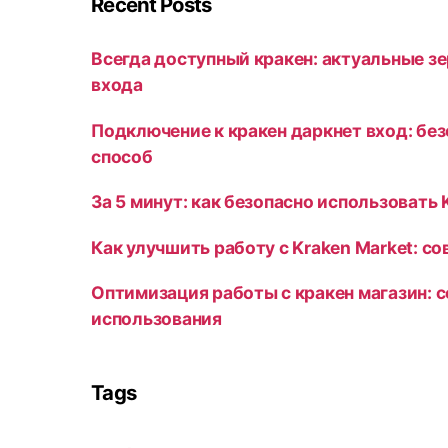
Recent Posts
Всегда доступный кракен: актуальные зе
входа
Подключение к кракен даркнет вход: бе
способ
За 5 минут: как безопасно использовать 
Как улучшить работу с Kraken Market: с
Оптимизация работы с кракен магазин: 
использования
Tags