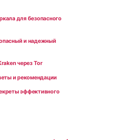
ркала для безопасного
зопасный и надежный
Kraken через Tor
оветы и рекомендации
секреты эффективного