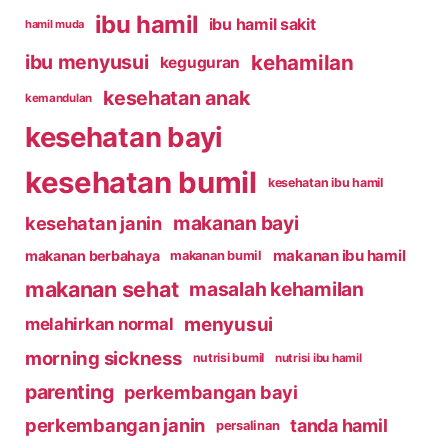
ibu hamil
ibu hamil sakit
hamil muda
kehamilan
ibu menyusui
keguguran
kesehatan anak
kemandulan
kesehatan bayi
kesehatan bumil
kesehatan ibu hamil
makanan bayi
kesehatan janin
makanan ibu hamil
makanan berbahaya
makanan bumil
makanan sehat
masalah kehamilan
menyusui
melahirkan normal
morning sickness
nutrisi bumil
nutrisi ibu hamil
parenting
perkembangan bayi
perkembangan janin
tanda hamil
persalinan