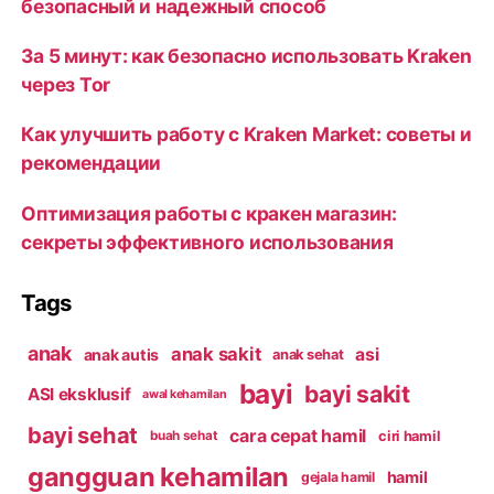
безопасный и надежный способ
За 5 минут: как безопасно использовать Kraken
через Tor
Как улучшить работу с Kraken Market: советы и
рекомендации
Оптимизация работы с кракен магазин:
секреты эффективного использования
Tags
anak
anak sakit
asi
anak autis
anak sehat
bayi
bayi sakit
ASI eksklusif
awal kehamilan
bayi sehat
cara cepat hamil
ciri hamil
buah sehat
gangguan kehamilan
hamil
gejala hamil