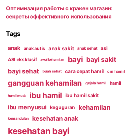
Оптимизация работы с кракен магазин:
секреты эффективного использования
Tags
anak
anak sakit
asi
anak autis
anak sehat
bayi
bayi sakit
ASI eksklusif
awal kehamilan
bayi sehat
cara cepat hamil
ciri hamil
buah sehat
gangguan kehamilan
hamil
gejala hamil
ibu hamil
ibu hamil sakit
hamil muda
kehamilan
ibu menyusui
keguguran
kesehatan anak
kemandulan
kesehatan bayi