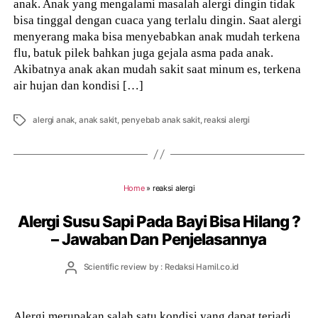
anak. Anak yang mengalami masalah alergi dingin tidak
bisa tinggal dengan cuaca yang terlalu dingin. Saat alergi
menyerang maka bisa menyebabkan anak mudah terkena
flu, batuk pilek bahkan juga gejala asma pada anak.
Akibatnya anak akan mudah sakit saat minum es, terkena
air hujan dan kondisi […]
Tags
alergi anak
,
anak sakit
,
penyebab anak sakit
,
reaksi alergi
Home
»
reaksi alergi
Alergi Susu Sapi Pada Bayi Bisa Hilang ?
– Jawaban Dan Penjelasannya
Post
Scientific review by : Redaksi Hamil.co.id
author
Alergi merupakan salah satu kondisi yang dapat terjadi