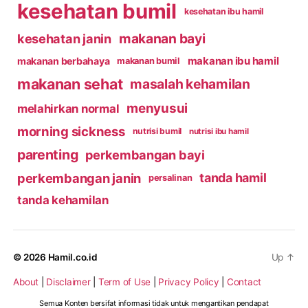
kesehatan bumil
kesehatan ibu hamil
makanan bayi
kesehatan janin
makanan ibu hamil
makanan berbahaya
makanan bumil
makanan sehat
masalah kehamilan
menyusui
melahirkan normal
morning sickness
nutrisi bumil
nutrisi ibu hamil
parenting
perkembangan bayi
perkembangan janin
tanda hamil
persalinan
tanda kehamilan
© 2026
Hamil.co.id
Up
↑
About
|
Disclaimer
|
Term of Use
|
Privacy Policy
|
Contact
Semua Konten bersifat informasi tidak untuk mengantikan pendapat