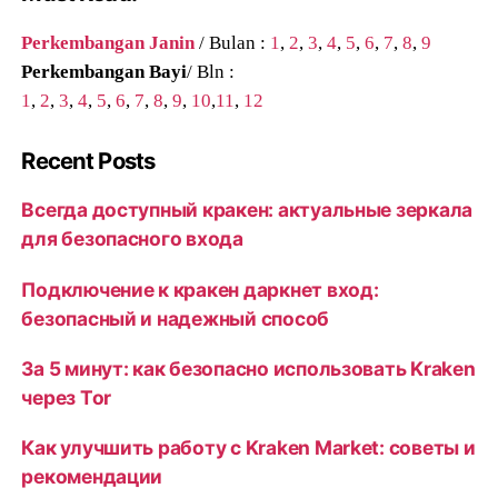
Perkembangan Janin
/ Bulan :
1
,
2
,
3
,
4
,
5
,
6
,
7
,
8
,
9
Perkembangan Bayi
/ Bln :
1
,
2
,
3
,
4
,
5
,
6
,
7
,
8
,
9
,
10
,
11
,
12
Recent Posts
Всегда доступный кракен: актуальные зеркала
для безопасного входа
Подключение к кракен даркнет вход:
безопасный и надежный способ
За 5 минут: как безопасно использовать Kraken
через Tor
Как улучшить работу с Kraken Market: советы и
рекомендации