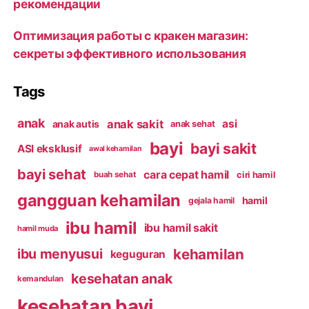
рекомендации
Оптимизация работы с кракен магазин:
секреты эффективного использования
Tags
anak
anak sakit
asi
anak autis
anak sehat
bayi
bayi sakit
ASI eksklusif
awal kehamilan
bayi sehat
cara cepat hamil
ciri hamil
buah sehat
gangguan kehamilan
hamil
gejala hamil
ibu hamil
ibu hamil sakit
hamil muda
kehamilan
ibu menyusui
keguguran
kesehatan anak
kemandulan
kesehatan bayi