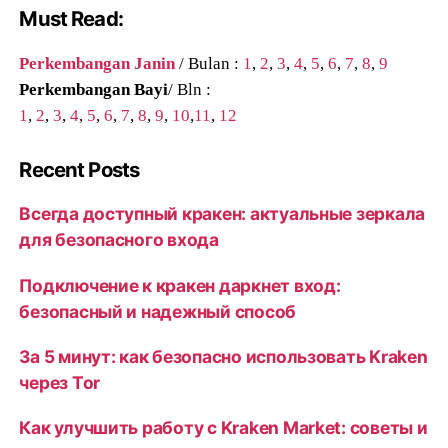
Must Read:
Perkembangan Janin
/ Bulan :
1
,
2
,
3
,
4
,
5
,
6
,
7
,
8
,
9
Perkembangan Bayi
/ Bln :
1
,
2
,
3
,
4
,
5
,
6
,
7
,
8
,
9
,
10
,
11
,
12
Recent Posts
Всегда доступный кракен: актуальные зеркала
для безопасного входа
Подключение к кракен даркнет вход:
безопасный и надежный способ
За 5 минут: как безопасно использовать Kraken
через Tor
Как улучшить работу с Kraken Market: советы и