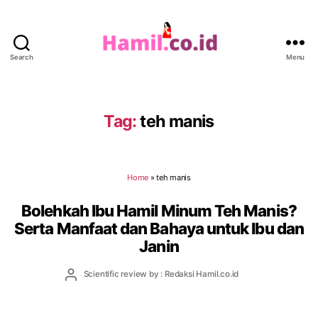
Search
Menu
Hamil.co.id
Tag:
teh manis
Home
»
teh manis
Bolehkah Ibu Hamil Minum Teh Manis?
Serta Manfaat dan Bahaya untuk Ibu dan
Janin
Post
Scientific review by : Redaksi Hamil.co.id
author