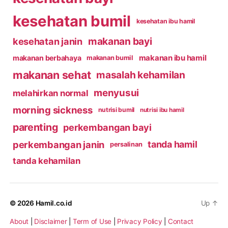
kesehatan bumil
kesehatan ibu hamil
makanan bayi
kesehatan janin
makanan ibu hamil
makanan berbahaya
makanan bumil
makanan sehat
masalah kehamilan
menyusui
melahirkan normal
morning sickness
nutrisi bumil
nutrisi ibu hamil
parenting
perkembangan bayi
perkembangan janin
tanda hamil
persalinan
tanda kehamilan
© 2026
Hamil.co.id
Up
↑
About
|
Disclaimer
|
Term of Use
|
Privacy Policy
|
Contact