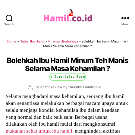
Search
Menu
Hamil.co.id
Home
»
Nutrisi Ibu Hamil
»
Minuman Berbahaya
»
Bolehkah Ibu Hamil Minum Teh
Manis Selama Masa Kehamilan ?
Bolehkah Ibu Hamil Minum Teh Manis
Selama Masa Kehamilan ?
√ Scientific Base
Post
Scientific review by : Redaksi Hamil.co.id
author
Selama menghadapi masa kehamilan, seorang ibu hamil
akan senantiasa melakukan berbagai macam upaya untuk
selalu menjaga kondisi kehamilan ibu dalam keadaan
yang normal dan baik baik saja. Berbagai usaha
dilakukan oleh ibu hamil mulai dari mengkonsumsi
makanan sehat untuk ibu hamil
, menghindari aktifitas