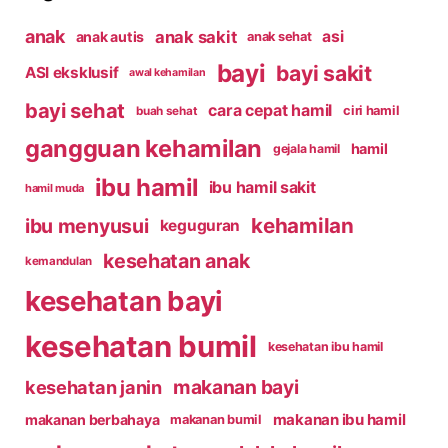
anak
anak sakit
asi
anak autis
anak sehat
bayi
bayi sakit
ASI eksklusif
awal kehamilan
bayi sehat
cara cepat hamil
ciri hamil
buah sehat
gangguan kehamilan
hamil
gejala hamil
ibu hamil
ibu hamil sakit
hamil muda
kehamilan
ibu menyusui
keguguran
kesehatan anak
kemandulan
kesehatan bayi
kesehatan bumil
kesehatan ibu hamil
makanan bayi
kesehatan janin
makanan ibu hamil
makanan berbahaya
makanan bumil