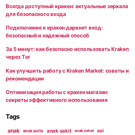
Всегда доступный кракен: актуальные зеркала
для безопасного входа
Подключение к кракен даркнет вход:
безопасный и надежный способ
За 5 минут: как безопасно использовать Kraken
через Tor
Как улучшить работу с Kraken Market: советы и
рекомендации
Оптимизация работы с кракен магазин:
секреты эффективного использования
Tags
anak
anak sakit
asi
anak autis
anak sehat