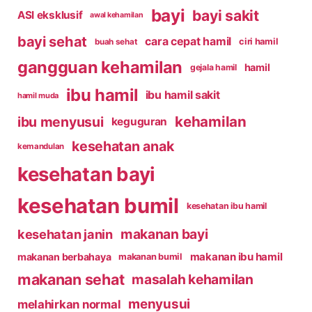
bayi
bayi sakit
ASI eksklusif
awal kehamilan
bayi sehat
cara cepat hamil
ciri hamil
buah sehat
gangguan kehamilan
hamil
gejala hamil
ibu hamil
ibu hamil sakit
hamil muda
kehamilan
ibu menyusui
keguguran
kesehatan anak
kemandulan
kesehatan bayi
kesehatan bumil
kesehatan ibu hamil
makanan bayi
kesehatan janin
makanan ibu hamil
makanan berbahaya
makanan bumil
makanan sehat
masalah kehamilan
menyusui
melahirkan normal