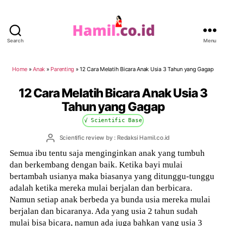
Search
Menu
Hamil.co.id
Home
»
Anak
»
Parenting
»
12 Cara Melatih Bicara Anak Usia 3 Tahun yang Gagap
12 Cara Melatih Bicara Anak Usia 3
Tahun yang Gagap
√ Scientific Base
Post
Scientific review by : Redaksi Hamil.co.id
author
Semua ibu tentu saja menginginkan anak yang tumbuh
dan berkembang dengan baik. Ketika bayi mulai
bertambah usianya maka biasanya yang ditunggu-tunggu
adalah ketika mereka mulai berjalan dan berbicara.
Namun setiap anak berbeda ya bunda usia mereka mulai
berjalan dan bicaranya. Ada yang usia 2 tahun sudah
mulai bisa bicara, namun ada juga bahkan yang usia 3