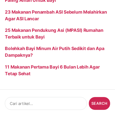
Paling Aman Untuk Bayi
23 Makanan Penambah ASI Sebelum Melahirkan
Agar ASI Lancar
25 Makanan Pendukung Asi (MPASI) Rumahan
Terbaik untuk Bayi
Bolehkah Bayi Minum Air Putih Sedikit dan Apa
Dampaknya?
11 Makanan Pertama Bayi 6 Bulan Lebih Agar
Tetap Sehat
Search
for: