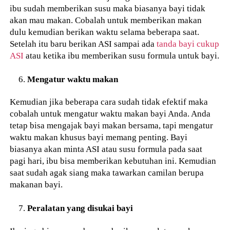
ibu sudah memberikan susu maka biasanya bayi tidak
akan mau makan. Cobalah untuk memberikan makan
dulu kemudian berikan waktu selama beberapa saat.
Setelah itu baru berikan ASI sampai ada
tanda bayi cukup
ASI
atau ketika ibu memberikan susu formula untuk bayi.
Mengatur waktu makan
Kemudian jika beberapa cara sudah tidak efektif maka
cobalah untuk mengatur waktu makan bayi Anda. Anda
tetap bisa mengajak bayi makan bersama, tapi mengatur
waktu makan khusus bayi memang penting. Bayi
biasanya akan minta ASI atau susu formula pada saat
pagi hari, ibu bisa memberikan kebutuhan ini. Kemudian
saat sudah agak siang maka tawarkan camilan berupa
makanan bayi.
Peralatan yang disukai bayi