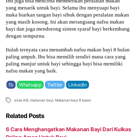
Ibu juga bisa mencoba memberikan peralatan makan
yang menarik untuk bayi. Selama ibu menyuapi bayi
maka biarkan tangan bayi sibuk dengan peralatan makan
yang masih kosong. Ini akan merangsang nafsu makan
bayi dan juga mendorong sistem syaraf bayi berkembang
dengan sempurna.
Itulah ternyata cara menambah nafsu makan bayi 8 bulan
paling ampuh. Ibu bisa memilih sendiri mana cara yang
paling manjur untuk bayi sehingga bayi bisa memiliki
nafsu makan yang baik.
fb
Whatsapp
Twitter
LinkedIn
Tags
anak ASI
,
makanan bayi
,
Makanan bayi 8 bulan
Related Posts
6 Cara Menghangatkan Makanan Bayi Dari Kulkas