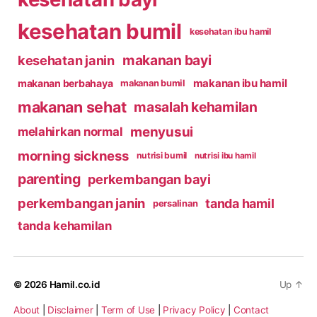
kesehatan bumil
kesehatan ibu hamil
makanan bayi
kesehatan janin
makanan ibu hamil
makanan berbahaya
makanan bumil
makanan sehat
masalah kehamilan
menyusui
melahirkan normal
morning sickness
nutrisi bumil
nutrisi ibu hamil
parenting
perkembangan bayi
perkembangan janin
tanda hamil
persalinan
tanda kehamilan
© 2026
Hamil.co.id
Up
↑
About
|
Disclaimer
|
Term of Use
|
Privacy Policy
|
Contact