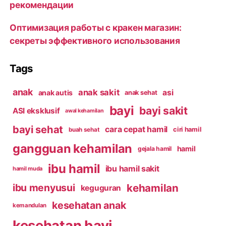
рекомендации
Оптимизация работы с кракен магазин:
секреты эффективного использования
Tags
anak
anak sakit
asi
anak autis
anak sehat
bayi
bayi sakit
ASI eksklusif
awal kehamilan
bayi sehat
cara cepat hamil
ciri hamil
buah sehat
gangguan kehamilan
hamil
gejala hamil
ibu hamil
ibu hamil sakit
hamil muda
kehamilan
ibu menyusui
keguguran
kesehatan anak
kemandulan
kesehatan bayi