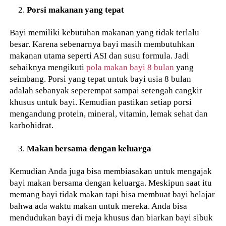
Porsi makanan yang tepat
Bayi memiliki kebutuhan makanan yang tidak terlalu
besar. Karena sebenarnya bayi masih membutuhkan
makanan utama seperti ASI dan susu formula. Jadi
sebaiknya mengikuti
pola makan bayi 8 bulan
yang
seimbang. Porsi yang tepat untuk bayi usia 8 bulan
adalah sebanyak seperempat sampai setengah cangkir
khusus untuk bayi. Kemudian pastikan setiap porsi
mengandung protein, mineral, vitamin, lemak sehat dan
karbohidrat.
Makan bersama dengan keluarga
Kemudian Anda juga bisa membiasakan untuk mengajak
bayi makan bersama dengan keluarga. Meskipun saat itu
memang bayi tidak makan tapi bisa membuat bayi belajar
bahwa ada waktu makan untuk mereka. Anda bisa
mendudukan bayi di meja khusus dan biarkan bayi sibuk