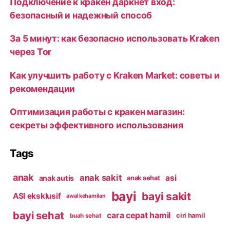
Подключение к кракен даркнет вход:
безопасный и надежный способ
За 5 минут: как безопасно использовать Kraken
через Tor
Как улучшить работу с Kraken Market: советы и
рекомендации
Оптимизация работы с кракен магазин:
секреты эффективного использования
Tags
anak
anak sakit
asi
anak autis
anak sehat
bayi
bayi sakit
ASI eksklusif
awal kehamilan
bayi sehat
cara cepat hamil
ciri hamil
buah sehat