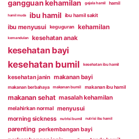
gangguan kehamilan
hamil
gejala hamil
ibu hamil
ibu hamil sakit
hamil muda
kehamilan
ibu menyusui
keguguran
kesehatan anak
kemandulan
kesehatan bayi
kesehatan bumil
kesehatan ibu hamil
makanan bayi
kesehatan janin
makanan ibu hamil
makanan berbahaya
makanan bumil
makanan sehat
masalah kehamilan
menyusui
melahirkan normal
morning sickness
nutrisi bumil
nutrisi ibu hamil
parenting
perkembangan bayi