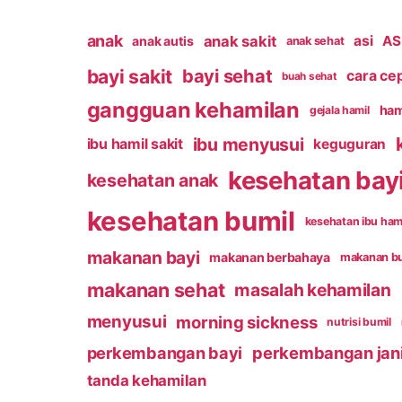
anak
anak sakit
asi
ASI
anak autis
anak sehat
bayi sakit
bayi sehat
cara ce
buah sehat
gangguan kehamilan
ham
gejala hamil
ibu menyusui
ibu hamil sakit
keguguran
kesehatan bay
kesehatan anak
kesehatan bumil
kesehatan ibu ham
makanan bayi
makanan berbahaya
makanan b
makanan sehat
masalah kehamilan
menyusui
morning sickness
nutrisi bumil
perkembangan bayi
perkembangan jan
tanda kehamilan