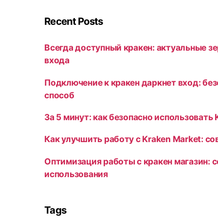
Recent Posts
Всегда доступный кракен: актуальные зе
входа
Подключение к кракен даркнет вход: бе
способ
За 5 минут: как безопасно использовать 
Как улучшить работу с Kraken Market: с
Оптимизация работы с кракен магазин: 
использования
Tags