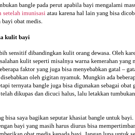
bukan bangle pada perut apabila bayi mengalami masuk
 setelah imunisasi
atau karena hal lain yang bisa dico
bayi obat medis.
a kulit bayi
ebih sensitif dibandingkan kulit orang dewasa. Oleh kar
salahan kulit seperti misalnya warna kemerahan yang 
eberapa faktor yang juga bisa menyebabkan gatal – gata
 disebabkan oleh gigitan nyamuk. Mungkin ada bebera
api ternyata bangle juga bisa digunakan sebagai obat 
lah dikupas dan dicuci halus, lalu letakkan tumbukan
ang bisa saya bagikan seputar khasiat bangle untuk bay
dengan bayi yang masih harus diurus bisa mempertimb
erikan obat medis kepada bayi. Jangan lupa untuk se