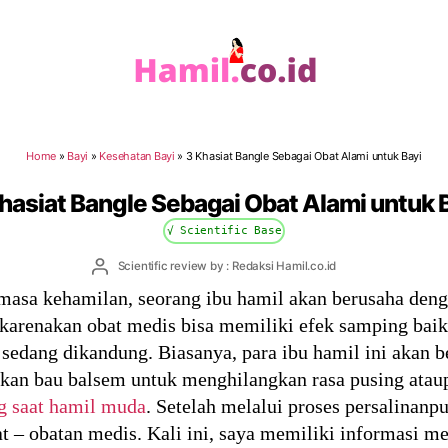
Hamil.co.id
Home
»
Bayi
»
Kesehatan Bayi
»
3 Khasiat Bangle Sebagai Obat Alami untuk Bayi
hasiat Bangle Sebagai Obat Alami untuk 
√ Scientific Base
Post
Scientific review by : Redaksi Hamil.co.id
author
 masa kehamilan, seorang ibu hamil akan berusaha den
ikarenakan obat medis bisa memiliki efek samping baik 
edang dikandung. Biasanya, para ibu hamil ini akan b
nakan bau balsem untuk menghilangkan rasa pusing at
g saat hamil muda
. Setelah melalui proses persalinanpu
 – obatan medis. Kali ini, saya memiliki informasi me