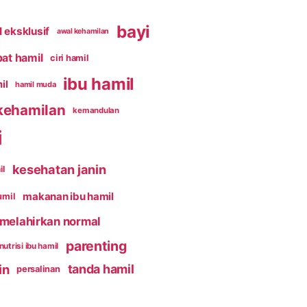
bayi
 eksklusif
awal kehamilan
pat hamil
ciri hamil
ibu hamil
il
hamil muda
kehamilan
kemandulan
i
kesehatan janin
il
makanan ibu hamil
umil
melahirkan normal
parenting
nutrisi ibu hamil
in
tanda hamil
persalinan