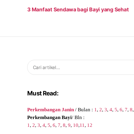
3 Manfaat Sendawa bagi Bayi yang Sehat
Search
for:
Must Read:
Perkembangan Janin
/ Bulan :
1
,
2
,
3
,
4
,
5
,
6
,
7
,
8
Perkembangan Bayi
/ Bln :
1
,
2
,
3
,
4
,
5
,
6
,
7
,
8
,
9
,
10
,
11
,
12