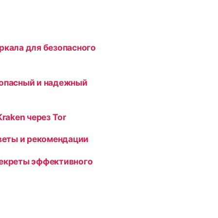
ркала для безопасного
зопасный и надежный
Kraken через Tor
оветы и рекомендации
секреты эффективного