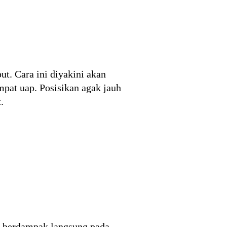
t. Cara ini diyakini akan
pat uap. Posisikan agak jauh
.
an berdampak langsung pada