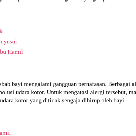
k
enyusui
Ibu Hamil
ebab bayi mengalami gangguan pernafasan. Berbagai ale
olusi udara kotor. Untuk mengatasi alergi tersebut, m
ara kotor yang ditidak sengaja dihirup oleh bayi.
Hamil