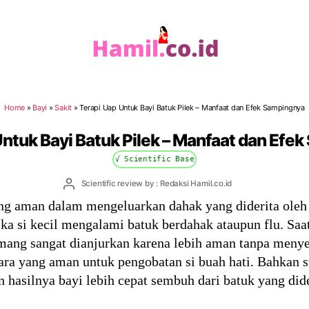
Hamil.co.id
Home
»
Bayi
»
Sakit
»
Terapi Uap Untuk Bayi Batuk Pilek – Manfaat dan Efek Sampingnya
Untuk Bayi Batuk Pilek – Manfaat dan Efe
√ Scientific Base
Post
Scientific review by : Redaksi Hamil.co.id
author
ng aman dalam mengeluarkan dahak yang diderita oleh 
ika si kecil mengalami batuk berdahak ataupun flu. Sa
memang sangat dianjurkan karena lebih aman tanpa men
cara yang aman untuk pengobatan si buah hati. Bahkan 
 hasilnya bayi lebih cepat sembuh dari batuk yang dide