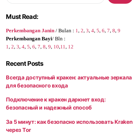
Must Read:
Perkembangan Janin
/ Bulan :
1
,
2
,
3
,
4
,
5
,
6
,
7
,
8
,
9
Perkembangan Bayi
/ Bln :
1
,
2
,
3
,
4
,
5
,
6
,
7
,
8
,
9
,
10
,
11
,
12
Recent Posts
Всегда доступный кракен: актуальные зеркала
для безопасного входа
Подключение к кракен даркнет вход:
безопасный и надежный способ
За 5 минут: как безопасно использовать Kraken
через Tor