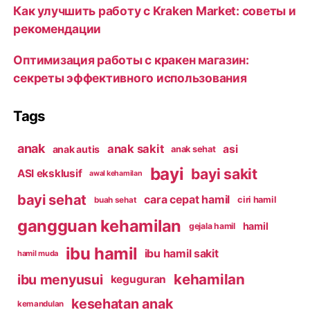
Как улучшить работу с Kraken Market: советы и
рекомендации
Оптимизация работы с кракен магазин:
секреты эффективного использования
Tags
anak
anak sakit
asi
anak autis
anak sehat
bayi
bayi sakit
ASI eksklusif
awal kehamilan
bayi sehat
cara cepat hamil
ciri hamil
buah sehat
gangguan kehamilan
hamil
gejala hamil
ibu hamil
ibu hamil sakit
hamil muda
kehamilan
ibu menyusui
keguguran
kesehatan anak
kemandulan