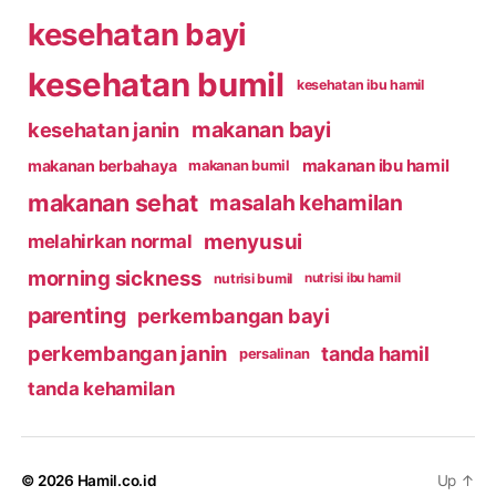
kesehatan bayi
kesehatan bumil
kesehatan ibu hamil
makanan bayi
kesehatan janin
makanan ibu hamil
makanan berbahaya
makanan bumil
makanan sehat
masalah kehamilan
menyusui
melahirkan normal
morning sickness
nutrisi bumil
nutrisi ibu hamil
parenting
perkembangan bayi
perkembangan janin
tanda hamil
persalinan
tanda kehamilan
© 2026
Hamil.co.id
Up
↑