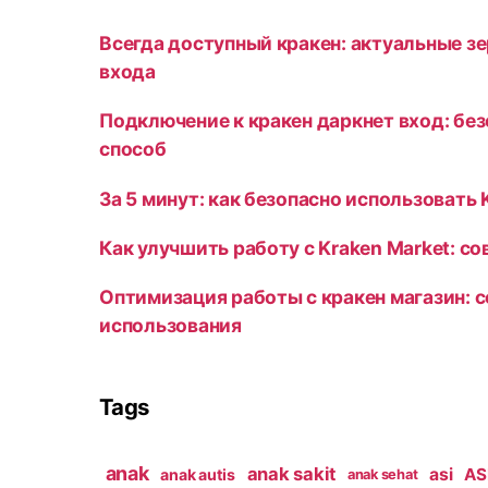
Всегда доступный кракен: актуальные зе
входа
Подключение к кракен даркнет вход: бе
способ
За 5 минут: как безопасно использовать 
Как улучшить работу с Kraken Market: с
Оптимизация работы с кракен магазин: 
использования
Tags
anak
anak sakit
asi
ASI
anak autis
anak sehat