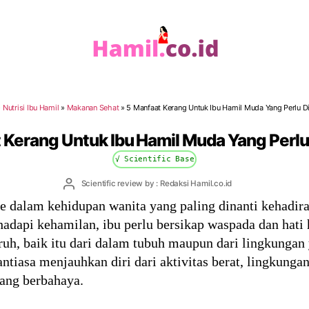
Hamil.co.id
»
Nutrisi Ibu Hamil
»
Makanan Sehat
»
5 Manfaat Kerang Untuk Ibu Hamil Muda Yang Perlu D
 Kerang Untuk Ibu Hamil Muda Yang Perlu
√ Scientific Base
Post
Scientific review by : Redaksi Hamil.co.id
author
e dalam kehidupan wanita yang paling dinanti kehadir
dapi kehamilan, ibu perlu bersikap waspada dan hati h
uh, baik itu dari dalam tubuh maupun dari lingkunga
ntiasa menjauhkan diri dari aktivitas berat, lingkungan
ang berbahaya.