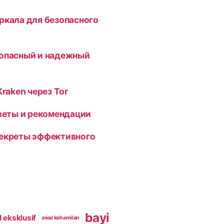
ркала для безопасного
зопасный и надежный
Kraken через Tor
оветы и рекомендации
секреты эффективного
bayi
 eksklusif
awal kehamilan