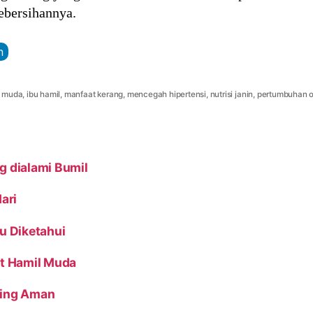
kebersihannya.
n
l muda
,
ibu hamil
,
manfaat kerang
,
mencegah hipertensi
,
nutrisi janin
,
pertumbuhan o
g dialami Bumil
ari
u Diketahui
at Hamil Muda
ling Aman