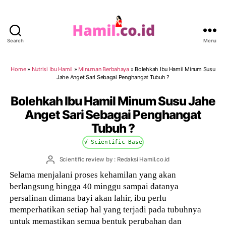
Search
Menu
Hamil.co.id
Home
»
Nutrisi Ibu Hamil
»
Minuman Berbahaya
»
Bolehkah Ibu Hamil Minum Susu
Jahe Anget Sari Sebagai Penghangat Tubuh ?
Bolehkah Ibu Hamil Minum Susu Jahe
Anget Sari Sebagai Penghangat
Tubuh ?
√ Scientific Base
Post
Scientific review by : Redaksi Hamil.co.id
author
Selama menjalani proses kehamilan yang akan
berlangsung hingga 40 minggu sampai datanya
persalinan dimana bayi akan lahir, ibu perlu
memperhatikan setiap hal yang terjadi pada tubuhnya
untuk memastikan semua bentuk perubahan dan