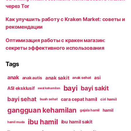
через Tor
Как улучшить работу с Kraken Market: советы и
рекомендации
Оптимизация работы с кракен магазин:
секреты эффективного использования
Tags
anak
anak sakit
asi
anak autis
anak sehat
bayi
bayi sakit
ASI eksklusif
awal kehamilan
bayi sehat
cara cepat hamil
ciri hamil
buah sehat
gangguan kehamilan
hamil
gejala hamil
ibu hamil
ibu hamil sakit
hamil muda