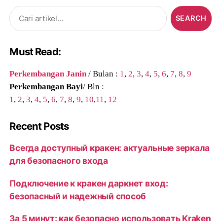
Search
for:
Must Read:
Perkembangan Janin
/ Bulan :
1
,
2
,
3
,
4
,
5
,
6
,
7
,
8
,
9
Perkembangan Bayi
/ Bln :
1
,
2
,
3
,
4
,
5
,
6
,
7
,
8
,
9
,
10
,
11
,
12
Recent Posts
Всегда доступный кракен: актуальные зеркала
для безопасного входа
Подключение к кракен даркнет вход:
безопасный и надежный способ
За 5 минут: как безопасно использовать Kraken