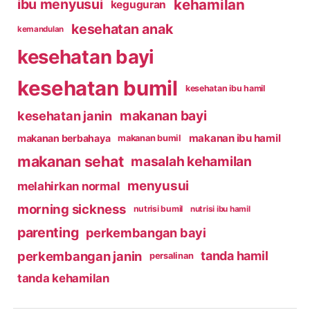
kehamilan
ibu menyusui
keguguran
kesehatan anak
kemandulan
kesehatan bayi
kesehatan bumil
kesehatan ibu hamil
makanan bayi
kesehatan janin
makanan ibu hamil
makanan berbahaya
makanan bumil
makanan sehat
masalah kehamilan
menyusui
melahirkan normal
morning sickness
nutrisi bumil
nutrisi ibu hamil
parenting
perkembangan bayi
perkembangan janin
tanda hamil
persalinan
tanda kehamilan