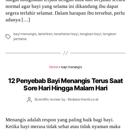
normal agar bayi yang selama ini dikandung ibu dapat
segera terlahir selamat. Dalam harapan ibu tersebut, perlu
adanya […]
bayi menangis
,
kelahiran
,
kesehatan bayi
,
tangisan bayi
,
tangisan
Tags
pertama
Home
»
bayi menangis
12 Penyebab Bayi Menangis Terus Saat
Sore Hari Hingga Malam Hari
Post
Scientific review by : Redaksi Hamil.co.id
author
Menangis adalah respon yang paling baik bagi bayi.
Ketika bayi merasa tidak sehat atau tidak nyaman maka