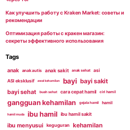
Как улучшить работу с Kraken Market: советы и
рекомендации
Оптимизация работы с кракен магазин:
секреты эффективного использования
Tags
anak
anak sakit
asi
anak autis
anak sehat
bayi
bayi sakit
ASI eksklusif
awal kehamilan
bayi sehat
cara cepat hamil
ciri hamil
buah sehat
gangguan kehamilan
hamil
gejala hamil
ibu hamil
ibu hamil sakit
hamil muda
kehamilan
ibu menyusui
keguguran