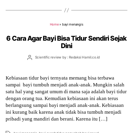
Home
»
bayi menangis
6 Cara Agar Bayi Bisa Tidur Sendiri Sejak
Dini
Post
Scientific review by : Redaksi Hamil.co.id
author
Kebiasaan tidur bayi ternyata memang bisa terbawa
sampai bayi tumbuh menjadi anak-anak. Mungkin salah
satu hal yang sangat umum di mana saja adalah bayi tidur
dengan orang tua. Kemudian kebiasaan ini akan terus
berlangsung sampai bayi menjadi anak-anak. Kebiasaan
ini kurang baik karena anak tidak bisa tumbuh menjadi
pribadi yang mandiri dan berani. Karena itu […]
Tags