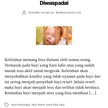
Diwaspadai
Post
Scientific review by : Redaksi Hamil.co.id
author
Kelelahan memang bisa dialami oleh semua orang.
Termasuk pada bayi yang baru lahir atau yang sudah
masuk usia aktif untuk bergerak. Kelelahan akan
menyebabkan kondisi yang tidak nyaman pada bayi dan
ini sering menjadi penyebab bayi rewel. Selain rewel
maka bayi akan menjadi lesu dan terlihat tidak berdaya.
Kemudian bayi menjadi stres yang bisa membuat […]
Tags
bayi menangis
,
bayi rewel
,
pola tidur bayi