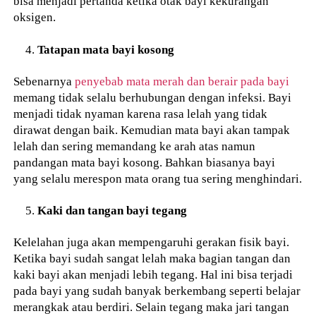
bisa menjadi pertanda ketika otak bayi kekurangan
oksigen.
Tatapan mata bayi kosong
Sebenarnya
penyebab mata merah dan berair pada bayi
memang tidak selalu berhubungan dengan infeksi. Bayi
menjadi tidak nyaman karena rasa lelah yang tidak
dirawat dengan baik. Kemudian mata bayi akan tampak
lelah dan sering memandang ke arah atas namun
pandangan mata bayi kosong. Bahkan biasanya bayi
yang selalu merespon mata orang tua sering menghindari.
Kaki dan tangan bayi tegang
Kelelahan juga akan mempengaruhi gerakan fisik bayi.
Ketika bayi sudah sangat lelah maka bagian tangan dan
kaki bayi akan menjadi lebih tegang. Hal ini bisa terjadi
pada bayi yang sudah banyak berkembang seperti belajar
merangkak atau berdiri. Selain tegang maka jari tangan