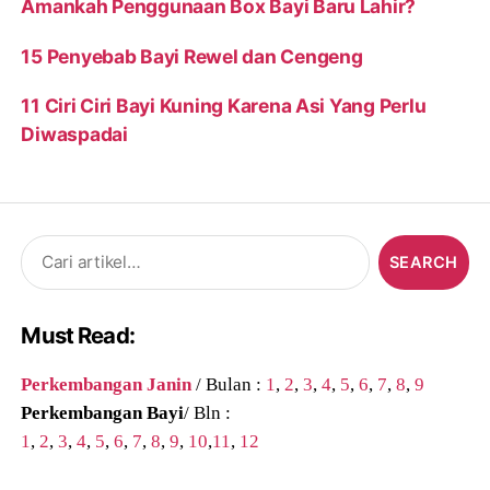
Amankah Penggunaan Box Bayi Baru Lahir?
15 Penyebab Bayi Rewel dan Cengeng
11 Ciri Ciri Bayi Kuning Karena Asi Yang Perlu
Diwaspadai
Search
for:
Must Read:
Perkembangan Janin
/ Bulan :
1
,
2
,
3
,
4
,
5
,
6
,
7
,
8
,
9
Perkembangan Bayi
/ Bln :
1
,
2
,
3
,
4
,
5
,
6
,
7
,
8
,
9
,
10
,
11
,
12