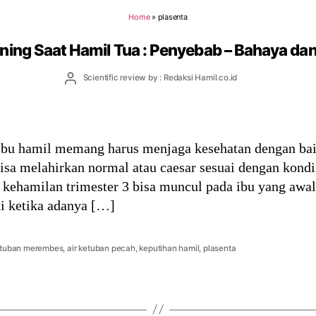
Home
»
plasenta
ening Saat Hamil Tua : Penyebab – Bahaya da
Post
Scientific review by : Redaksi Hamil.co.id
author
ibu hamil memang harus menjaga kesehatan dengan bai
bisa melahirkan normal atau caesar sesuai dengan kond
kehamilan trimester 3 bisa muncul pada ibu yang awal
ti ketika adanya […]
ketuban merembes
,
air ketuban pecah
,
keputihan hamil
,
plasenta