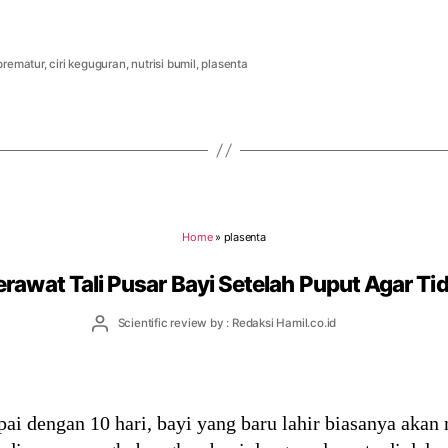
prematur
,
ciri keguguran
,
nutrisi bumil
,
plasenta
Home
»
plasenta
rawat Tali Pusar Bayi Setelah Puput Agar Tid
Post
Scientific review by : Redaksi Hamil.co.id
author
ai dengan 10 hari, bayi yang baru lahir biasanya akan m