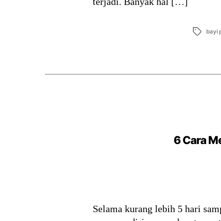
terjadi. Banyak hal […]
Tags
bayi 
6 Cara Me
Selama kurang lebih 5 hari samp