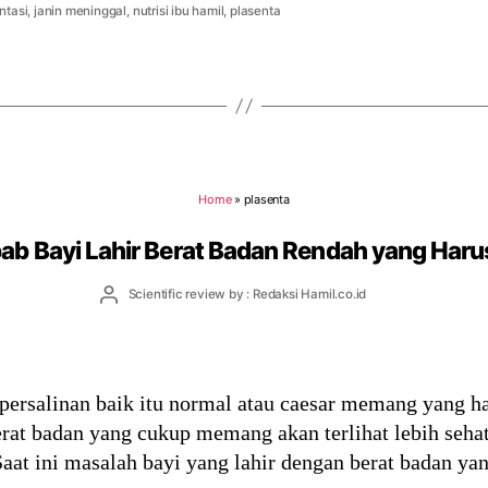
ntasi
,
janin meninggal
,
nutrisi ibu hamil
,
plasenta
Home
»
plasenta
ab Bayi Lahir Berat Badan Rendah yang Harus
Post
Scientific review by : Redaksi Hamil.co.id
author
persalinan baik itu normal atau caesar memang yang ha
rat badan yang cukup memang akan terlihat lebih seha
 Saat ini masalah bayi yang lahir dengan berat badan 