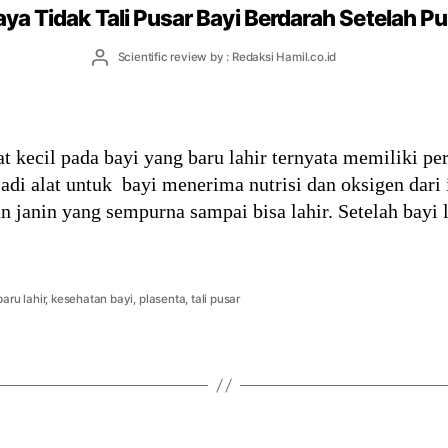
ya Tidak Tali Pusar Bayi Berdarah Setelah P
Post
Scientific review by : Redaksi Hamil.co.id
author
t kecil pada bayi yang baru lahir ternyata memiliki pe
adi alat untuk bayi menerima nutrisi dan oksigen dari
janin yang sempurna sampai bisa lahir. Setelah bayi 
baru lahir
,
kesehatan bayi
,
plasenta
,
tali pusar