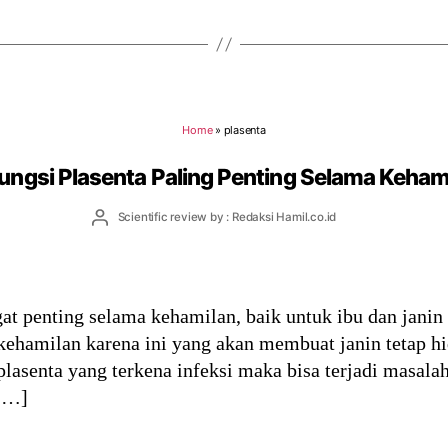
Home
»
plasenta
Fungsi Plasenta Paling Penting Selama Keham
Post
Scientific review by : Redaksi Hamil.co.id
author
gat penting selama kehamilan, baik untuk ibu dan jani
kehamilan karena ini yang akan membuat janin tetap hi
plasenta yang terkena infeksi maka bisa terjadi masal
 […]