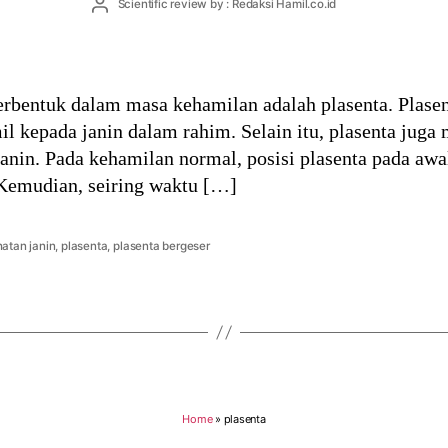
Post
Scientific review by : Redaksi Hamil.co.id
author
erbentuk dalam masa kehamilan adalah plasenta. Plasen
mil kepada janin dalam rahim. Selain itu, plasenta juga
nin. Pada kehamilan normal, posisi plasenta pada aw
 Kemudian, seiring waktu […]
atan janin
,
plasenta
,
plasenta bergeser
Home
»
plasenta