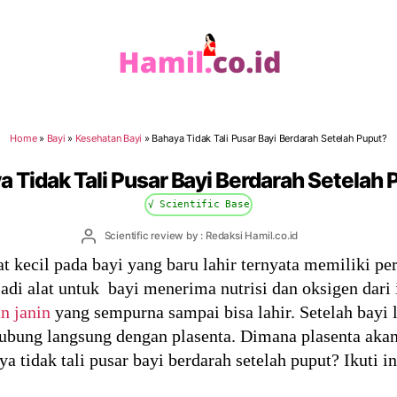
Hamil.co.id
Home
»
Bayi
»
Kesehatan Bayi
»
Bahaya Tidak Tali Pusar Bayi Berdarah Setelah Puput?
 Tidak Tali Pusar Bayi Berdarah Setelah
√ Scientific Base
Post
Scientific review by : Redaksi Hamil.co.id
author
t kecil pada bayi yang baru lahir ternyata memiliki pe
adi alat untuk bayi menerima nutrisi dan oksigen dari
n janin
yang sempurna sampai bisa lahir. Setelah bayi
hubung langsung dengan plasenta. Dimana plasenta akan 
 tidak tali pusar bayi berdarah setelah puput? Ikuti i