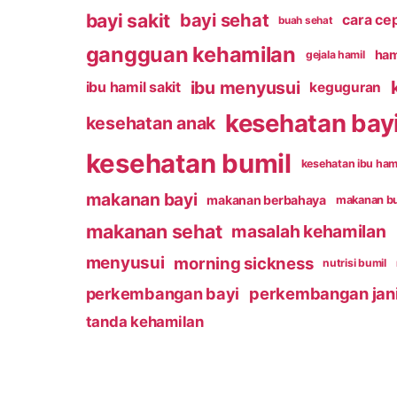
bayi sakit
bayi sehat
cara ce
buah sehat
gangguan kehamilan
ham
gejala hamil
ibu menyusui
ibu hamil sakit
keguguran
kesehatan bay
kesehatan anak
kesehatan bumil
kesehatan ibu ham
makanan bayi
makanan berbahaya
makanan b
makanan sehat
masalah kehamilan
menyusui
morning sickness
nutrisi bumil
perkembangan bayi
perkembangan jan
tanda kehamilan