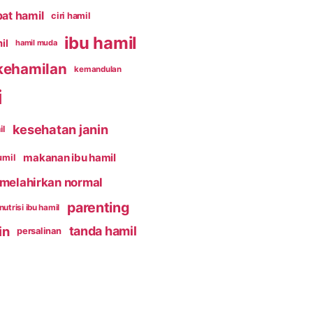
pat hamil
ciri hamil
ibu hamil
il
hamil muda
kehamilan
kemandulan
i
kesehatan janin
il
makanan ibu hamil
umil
melahirkan normal
parenting
nutrisi ibu hamil
in
tanda hamil
persalinan