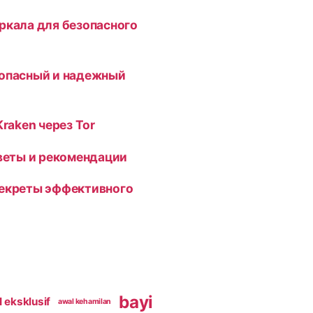
ркала для безопасного
зопасный и надежный
Kraken через Tor
оветы и рекомендации
секреты эффективного
bayi
 eksklusif
awal kehamilan