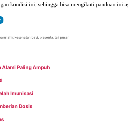
gan kondisi ini, sehingga bisa mengikuti panduan ini a
n
baru lahir
,
kesehatan bayi
,
plasenta
,
tali pusar
a Alami Paling Ampuh
I
elah Imunisasi
mberian Dosis
as