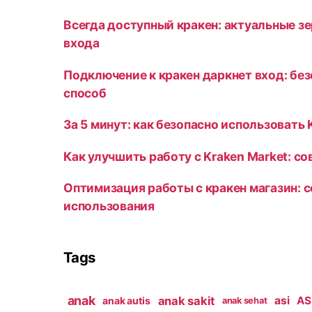
Всегда доступный кракен: актуальные зе
входа
Подключение к кракен даркнет вход: бе
способ
За 5 минут: как безопасно использовать 
Как улучшить работу с Kraken Market: с
Оптимизация работы с кракен магазин: 
использования
Tags
anak
anak sakit
asi
ASI
anak autis
anak sehat