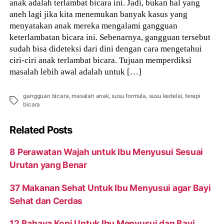
anak adalah terlambat bicara ini. Jadi, bukan hal yang
aneh lagi jika kita menemukan banyak kasus yang
menyatakan anak mereka mengalami gangguan
keterlambatan bicara ini. Sebenarnya, gangguan tersebut
sudah bisa dideteksi dari dini dengan cara mengetahui
ciri-ciri anak terlambat bicara. Tujuan memperdiksi
masalah lebih awal adalah untuk […]
gangguan bicara
,
masalah anak
,
susu formula
,
susu kedelai
,
terapi
Tags
bicara
Related Posts
8 Perawatan Wajah untuk Ibu Menyusui Sesuai
Urutan yang Benar
37 Makanan Sehat Untuk Ibu Menyusui agar Bayi
Sehat dan Cerdas
12 Bahaya Kopi Untuk Ibu Menyusui dan Bayi