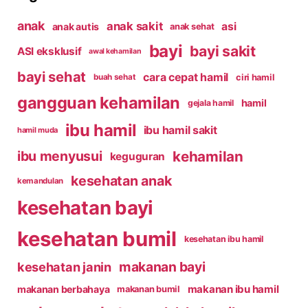
anak
anak sakit
asi
anak autis
anak sehat
bayi
bayi sakit
ASI eksklusif
awal kehamilan
bayi sehat
cara cepat hamil
ciri hamil
buah sehat
gangguan kehamilan
hamil
gejala hamil
ibu hamil
ibu hamil sakit
hamil muda
kehamilan
ibu menyusui
keguguran
kesehatan anak
kemandulan
kesehatan bayi
kesehatan bumil
kesehatan ibu hamil
makanan bayi
kesehatan janin
makanan ibu hamil
makanan berbahaya
makanan bumil