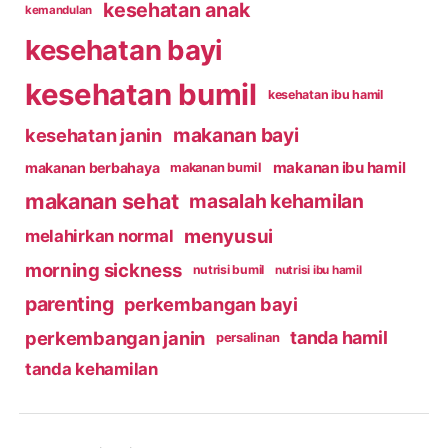
kesehatan anak
kemandulan
kesehatan bayi
kesehatan bumil
kesehatan ibu hamil
makanan bayi
kesehatan janin
makanan ibu hamil
makanan berbahaya
makanan bumil
makanan sehat
masalah kehamilan
menyusui
melahirkan normal
morning sickness
nutrisi bumil
nutrisi ibu hamil
parenting
perkembangan bayi
perkembangan janin
tanda hamil
persalinan
tanda kehamilan